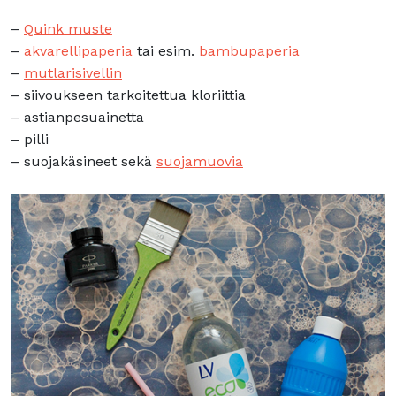
–
Quink muste
–
akvarellipaperia
tai esim.
bambupaperia
–
mutlarisivellin
– siivoukseen tarkoitettua kloriittia
– astianpesuainetta
– pilli
– suojakäsineet sekä
suojamuovia