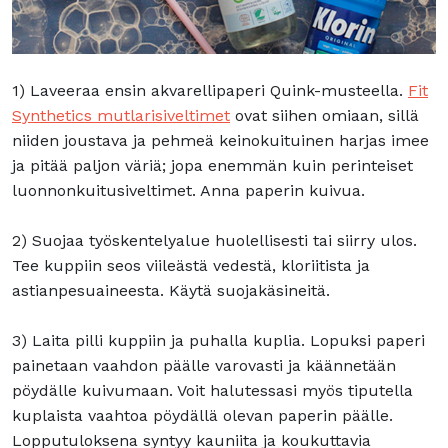
1) Laveeraa ensin akvarellipaperi Quink-musteella.
Fit
Synthetics mutlarisiveltimet
ovat siihen omiaan, sillä
niiden joustava ja pehmeä keinokuituinen harjas imee
ja pitää paljon väriä; jopa enemmän kuin perinteiset
luonnonkuitusiveltimet. Anna paperin kuivua.
2) Suojaa työskentelyalue huolellisesti tai siirry ulos.
Tee kuppiin seos viileästä vedestä, kloriitista ja
astianpesuaineesta. Käytä suojakäsineitä.
3) Laita pilli kuppiin ja puhalla kuplia. Lopuksi paperi
painetaan vaahdon päälle varovasti ja käännetään
pöydälle kuivumaan. Voit halutessasi myös tiputella
kuplaista vaahtoa pöydällä olevan paperin päälle.
Lopputuloksena syntyy kauniita ja koukuttavia