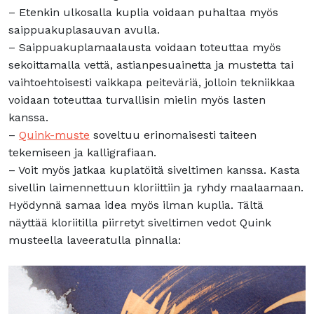
– Etenkin ulkosalla kuplia voidaan puhaltaa myös
saippuakuplasauvan avulla.
– Saippuakuplamaalausta voidaan toteuttaa myös
sekoittamalla vettä, astianpesuainetta ja mustetta tai
vaihtoehtoisesti vaikkapa peiteväriä, jolloin tekniikkaa
voidaan toteuttaa turvallisin mielin myös lasten
kanssa.
–
Quink-must
e
soveltuu erinomaisesti taiteen
tekemiseen ja kalligrafiaan.
– Voit myös jatkaa kuplatöitä siveltimen kanssa. Kasta
sivellin laimennettuun kloriittiin ja ryhdy maalaamaan.
Hyödynnä samaa idea myös ilman kuplia. Tältä
näyttää kloriitilla piirretyt siveltimen vedot Quink
musteella laveeratulla pinnalla: