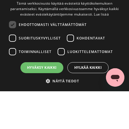
Tämä verkkosivusto käyttää evästeitä käyttökokemuksen
parantamiseksi. Käyttämällä verkkosivustoamme hyväksyt kaikki
evästeet evästekäytäntöjemme mukaisesti.
Lue lisää
EHDOTTOMASTI VÄLTTÄMÄTTÖMÄT
SUORITUSKYVYLLISET
KOHDENTAVAT
TOIMINNALLISET
LUOKITTELEMATTOMAT
HYVÄKSY KAIKKI
HYLKÄÄ KAIKKI
NÄYTÄ TIEDOT
Ehdottomasti välttämättömät
Suorituskyvylliset
Kohdentavat
Toiminnalliset
Luokittelemattomat
Ehdottomasti välttämättömät evästeet mahdollistavat verkkosivuston
perustoiminnot, kuten käyttäjän kirjautumisen ja tilinhallinnan. Sivustoa ei