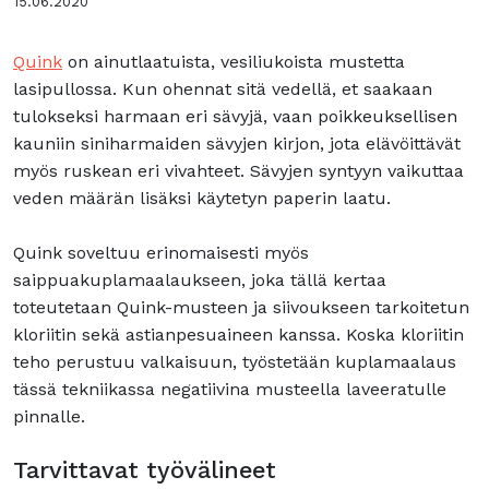
15.06.2020
Quink
on ainutlaatuista, vesiliukoista mustetta
lasipullossa. Kun ohennat sitä vedellä, et saakaan
tulokseksi harmaan eri sävyjä, vaan poikkeuksellisen
kauniin siniharmaiden sävyjen kirjon, jota elävöittävät
myös ruskean eri vivahteet. Sävyjen syntyyn vaikuttaa
veden määrän lisäksi käytetyn paperin laatu.
Quink soveltuu erinomaisesti myös
saippuakuplamaalaukseen, joka tällä kertaa
toteutetaan Quink-musteen ja siivoukseen tarkoitetun
kloriitin sekä astianpesuaineen kanssa. Koska kloriitin
teho perustuu valkaisuun, työstetään kuplamaalaus
tässä tekniikassa negatiivina musteella laveeratulle
pinnalle.
Tarvittavat työvälineet