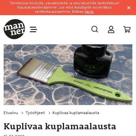
Tervetuloa kouluille, päiväkodeille ja seurakunnille tarkoitettuun
×
tilausjärjestelmäämme! Jos etsit kuluttajille suunnattua
verkkokauppaamme, klikkaa
tästä.
Etusivu
Työohjeet
Kuplivaa kuplamaalausta
Kuplivaa kuplamaalausta