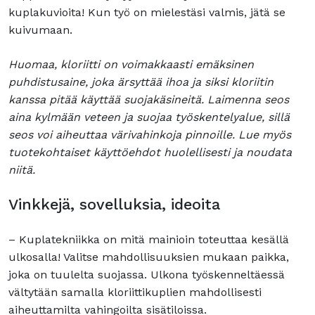
kuplakuvioita! Kun työ on mielestäsi valmis, jätä se
kuivumaan.
Huomaa, kloriitti on voimakkaasti emäksinen
puhdistusaine, joka ärsyttää ihoa ja siksi kloriitin
kanssa pitää käyttää suojakäsineitä. Laimenna seos
aina kylmään veteen ja suojaa työskentelyalue, sillä
seos voi aiheuttaa värivahinkoja pinnoille. Lue myös
tuotekohtaiset käyttöehdot huolellisesti ja noudata
niitä.
Vinkkejä, sovelluksia, ideoita
– Kuplatekniikka on mitä mainioin toteuttaa kesällä
ulkosalla! Valitse mahdollisuuksien mukaan paikka,
joka on tuulelta suojassa. Ulkona työskenneltäessä
vältytään samalla kloriittikuplien mahdollisesti
aiheuttamilta vahingoilta sisätiloissa.