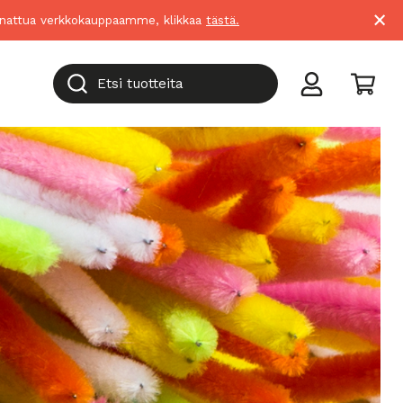
×
suunnattua verkkokauppaamme, klikkaa
tästä.
Etsi tuotteita