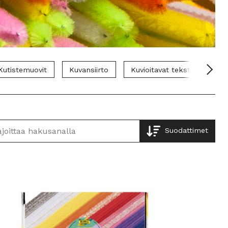
Kutistemuovit
Kuvansiirto
Kuvioitavat tekstiilit ja tuot
Suodattimet