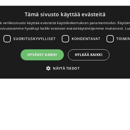
Tämä sivusto käyttää evästeitä
 verkkosivusto käyttää evästeitä käyttökokemuksen parantamiseksi. Käyttä
osivustoamme hyväksyt kaikki evästeet evästekäytäntöjemme mukaisesti.
Lu
SUORITUSKYVYLLISET
KOHDENTAVAT
TOIMI
HYVÄKSY KAIKKI
HYLKÄÄ KAIKKI
NÄYTÄ TIEDOT
välttämättömät
Suorituskyvylliset
Kohdentavat
Toiminnalliset
Luok
ton perustoiminnot, kuten käyttäjän kirjautumisen ja tilinhallinnan. Sivustoa ei void
ättymisaika
Kuvaus
4 viikkoa 2
Eväste tallentaa tiedon siitä, onko käyttäjä sulkenut sivuston ylälaidan 
päivää
uudelleen muualla kuin etusivulla. Eväste ei tallenna mitään henkilökoht