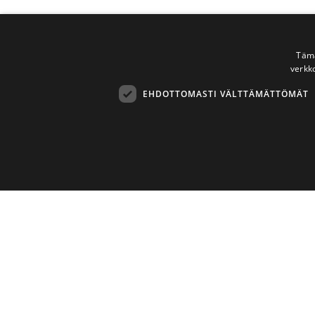
Tämä
verkk
EHDOTTOMASTI VÄLTTÄMÄTTÖMÄT
Ehdottomasti 
Ehdottomasti välttämättömät evästeet mahdollistavat verkkosivus
Palveluntarjoaja
/
Nimi
Pä
Verkkotunnus
hasClosedTopTickerBanner
.mannertaidetarvikkeet.fi