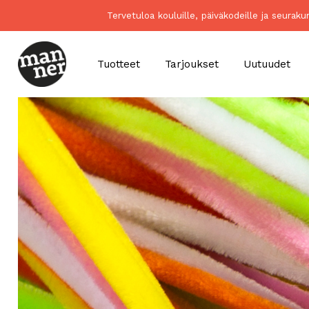
Tervetuloa kouluille, päiväkodeille ja seurak
Tuotteet
Tarjoukset
Uutuudet