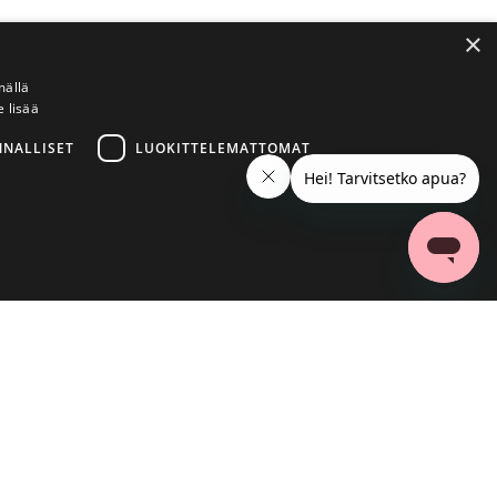
×
mällä
e lisää
NNALLISET
LUOKITTELEMATTOMAT
ittelemattomat
a käyttää oikein ilman ehdottoman välttämättömiä evästeitä.
ilmoitusbannerin. Jos on, ilmoitusbanneria ei tarvitse näyttää
aista tai tunnistettavaa tietoa käyttäjästä. Koska eväste