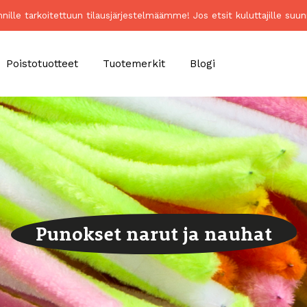
unnille tarkoitettuun tilausjärjestelmäämme! Jos etsit kuluttajille 
Poistotuotteet
Tuotemerkit
Blogi
Punokset narut ja nauhat