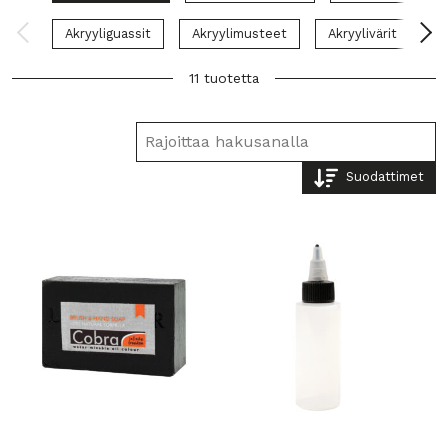
Akryyliguassit
Akryylimusteet
Akryylivärit
E
11 tuotetta
Suodattimet