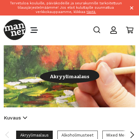
Tervetuloa kouluille, päiväkodeille ja seurakunnille tarkoitettuun
×
tilausjärjestelmäämme! Jos etsit kuluttajille suunnattua
verkkokauppaamme, klikkaa
tästä.
Akryylimaalaus
Kuvaus
Akryylimaalaus
Alkoholimusteet
Mixed Media