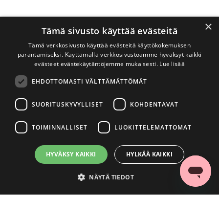
×
Tämä sivusto käyttää evästeitä
Tämä verkkosivusto käyttää evästeitä käyttökokemuksen
parantamiseksi. Käyttämällä verkkosivustoamme hyväksyt kaikki
evästeet evästekäytäntöjemme mukaisesti.
Lue lisää
EHDOTTOMASTI VÄLTTÄMÄTTÖMÄT
SUORITUSKYVYLLISET
KOHDENTAVAT
TOIMINNALLISET
LUOKITTELEMATTOMAT
HYVÄKSY KAIKKI
HYLKÄÄ KAIKKI
NÄYTÄ TIEDOT
Ehdottomasti välttämättömät
Suorituskyvylliset
Kohdentavat