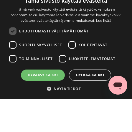
Tämä sivusto käyttää evästeitä
Tämä verkkosivusto käyttää evästeitä käyttökokemuksen
parantamiseksi. Käyttämällä verkkosivustoamme hyväksyt kaikki
evästeet evästekäytäntöjemme mukaisesti.
Lue lisää
EHDOTTOMASTI VÄLTTÄMÄTTÖMÄT
SUORITUSKYVYLLISET
KOHDENTAVAT
TOIMINNALLISET
LUOKITTELEMATTOMAT
HYVÄKSY KAIKKI
HYLKÄÄ KAIKKI
NÄYTÄ TIEDOT
Ehdottomasti välttämättömät
Suorituskyvylliset
Kohdentavat
Toiminnalliset
Luokittelemattomat