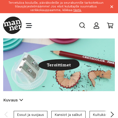
Tervetuloa kouluille, päiväkodeille ja seurakunnille tarkoitettuun
×
tilausjärjestelmäämme! Jos etsit kuluttajille suunnattua
verkkokauppaamme, klikkaa
tästä.
Teroittimet
Kuvaus
Essut ja suojaus
Kansiot ja salkut
Kuitukärkikynä