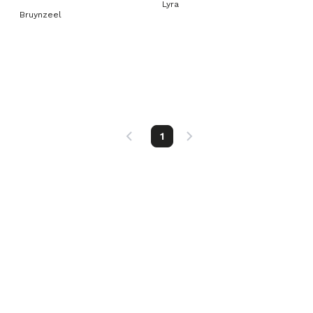
Lyra
Bruynzeel
1