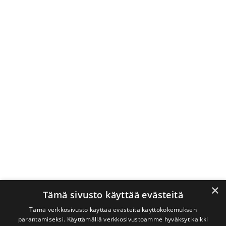
×
Tämä sivusto käyttää evästeitä
Tämä verkkosivusto käyttää evästeitä käyttökokemuksen
parantamiseksi. Käyttämällä verkkosivustoamme hyväksyt kaikki