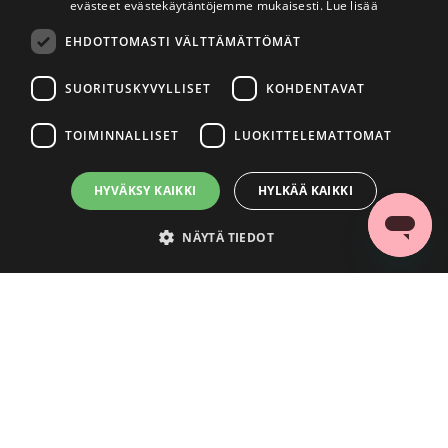
evästeet evästekäytäntöjemme mukaisesti.
Lue lisää
EHDOTTOMASTI VÄLTTÄMÄTTÖMÄT
SUORITUSKYVYLLISET
KOHDENTAVAT
TOIMINNALLISET
LUOKITTELEMATTOMAT
HYVÄKSY KAIKKI
HYLKÄÄ KAIKKI
NÄYTÄ TIEDOT
Ehdottomasti välttämättömät
Suorituskyvylliset
Kohdentavat
Toiminnalliset
Luokittelemattomat
Ehdottomasti välttämättömät evästeet mahdollistavat verkkosivuston
perustoiminnot, kuten käyttäjän kirjautumisen ja tilinhallinnan. Sivustoa ei
voida käyttää oikein ilman ehdottoman välttämättömiä evästeitä.
Palveluntarjoaja
/