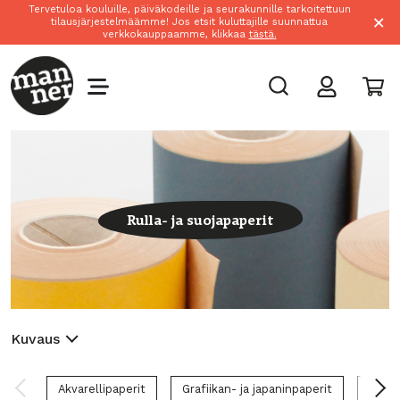
Tervetuloa kouluille, päiväkodeille ja seurakunnille tarkoitettuun
×
tilausjärjestelmäämme! Jos etsit kuluttajille suunnattua
verkkokauppaamme, klikkaa
tästä.
Rulla- ja suojapaperit
Kuvaus
Akvarellipaperit
Grafiikan- ja japaninpaperit
Karto