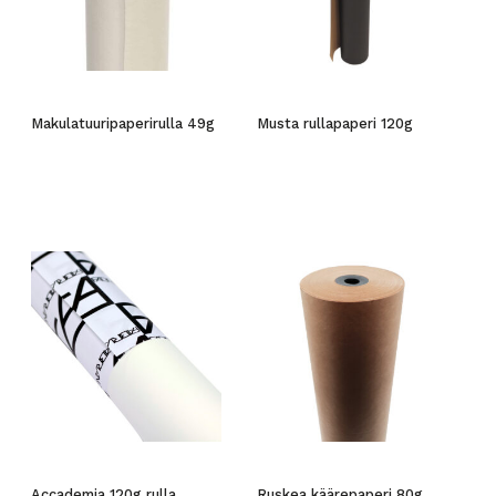
Makulatuuripaperirulla 49g
Musta rullapaperi 120g
Accademia 120g rulla
Ruskea käärepaperi 80g