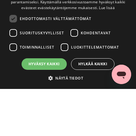
parantamiseksi. Käyttämällä verkkosivustoamme hyväksyt kaikki
evästeet evästekäytäntöjemme mukaisesti.
Lue lisää
EHDOTTOMASTI VÄLTTÄMÄTTÖMÄT
SUORITUSKYVYLLISET
KOHDENTAVAT
TOIMINNALLISET
LUOKITTELEMATTOMAT
HYVÄKSY KAIKKI
HYLKÄÄ KAIKKI
NÄYTÄ TIEDOT
Ehdottomasti välttämättömät
Suorituskyvylliset
Kohdentavat
Toiminnalliset
Luokittelemattomat
Ehdottomasti välttämättömät evästeet mahdollistavat verkkosivuston
perustoiminnot, kuten käyttäjän kirjautumisen ja tilinhallinnan. Sivustoa ei
voida käyttää oikein ilman ehdottoman välttämättömiä evästeitä.