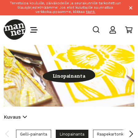
Tervetuloa kouluille, päiväkodeille ja seurakunnille tarkoitettuun
×
tilausjärjestelmäämme! Jos etsit kuluttajille suunnattua
verkkokauppaamme, klikkaa
tästä.
Linopainanta
Kuvaus
Gelli-painanta
Linopainanta
Raapekartonki