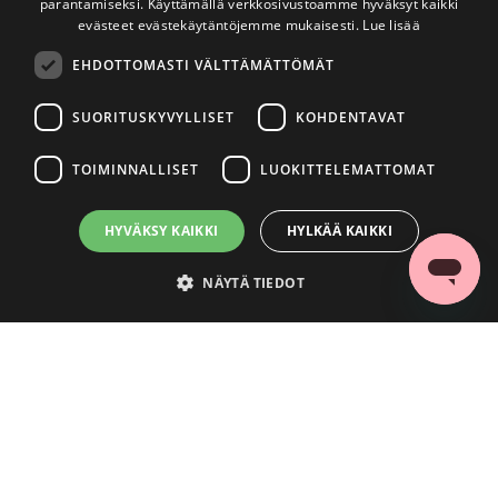
parantamiseksi. Käyttämällä verkkosivustoamme hyväksyt kaikki
evästeet evästekäytäntöjemme mukaisesti.
Lue lisää
EHDOTTOMASTI VÄLTTÄMÄTTÖMÄT
SUORITUSKYVYLLISET
KOHDENTAVAT
TOIMINNALLISET
LUOKITTELEMATTOMAT
HYVÄKSY KAIKKI
HYLKÄÄ KAIKKI
NÄYTÄ TIEDOT
Ehdottomasti välttämättömät
Suorituskyvylliset
Kohdentavat
Toiminnalliset
Luokittelemattomat
Ehdottomasti välttämättömät evästeet mahdollistavat verkkosivuston
perustoiminnot, kuten käyttäjän kirjautumisen ja tilinhallinnan. Sivustoa ei
voida käyttää oikein ilman ehdottoman välttämättömiä evästeitä.