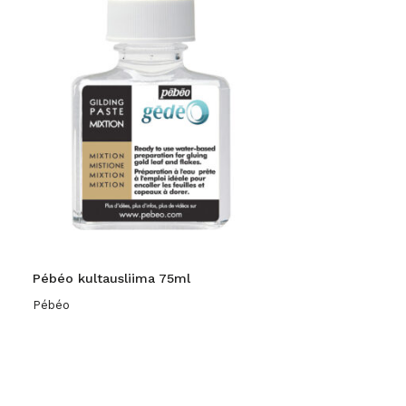
Pébéo kultausliima 75ml
Pébéo