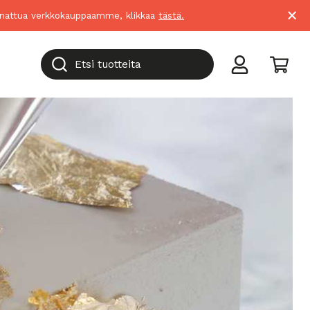
×
suunnattua verkkokauppaamme, klikkaa
tästä.
Etsi tuotteita