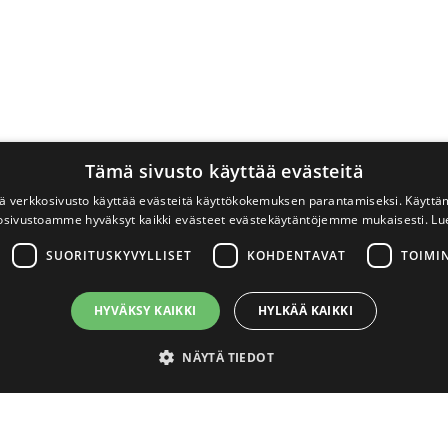
Tämä sivusto käyttää evästeitä
 verkkosivusto käyttää evästeitä käyttökokemuksen parantamiseksi. Käyttä
osivustoamme hyväksyt kaikki evästeet evästekäytäntöjemme mukaisesti.
Lu
SUORITUSKYVYLLISET
KOHDENTAVAT
TOIMI
HYVÄKSY KAIKKI
HYLKÄÄ KAIKKI
NÄYTÄ TIEDOT
välttämättömät
Suorituskyvylliset
Kohdentavat
Toiminnalliset
Luok