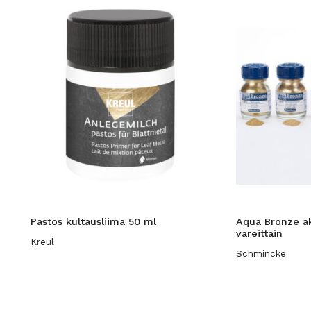
Pastos kultausliima 50 ml
Aqua Bronze ak
väreittäin
Kreul
Schmincke