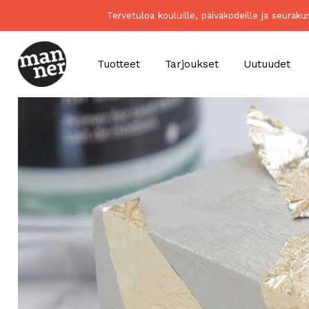
Tervetuloa kouluille, päiväkodeille ja seurak
Tuotteet
Tarjoukset
Uutuudet