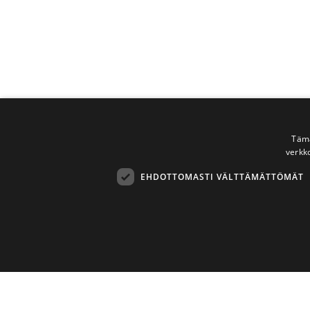
Tämä
verkk
EHDOTTOMASTI VÄLTTÄMÄTTÖMÄT
Ehdottomasti 