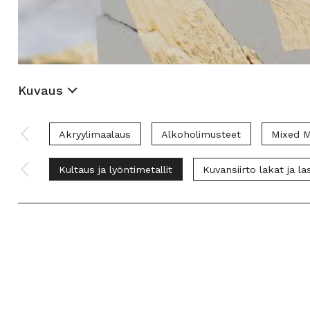
Kuvaus
Akryylimaalaus
Alkoholimusteet
Mixed M
Kultaus ja lyöntimetallit
Kuvansiirto lakat ja la