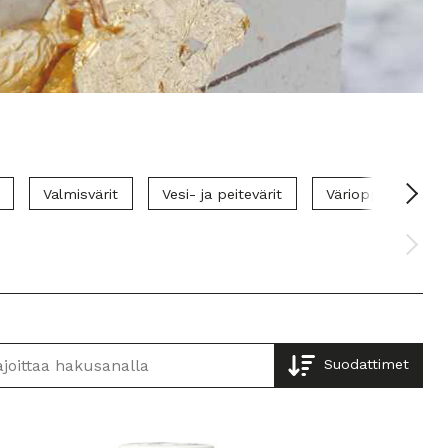
Valmisvärit
Vesi- ja peitevärit
Värioppi
Öl
Suodattimet