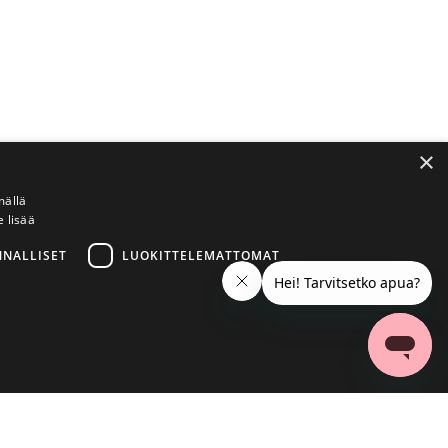
×
mällä
e lisää
NNALLISET
LUOKITTELEMATTOMAT
ittelemattomat