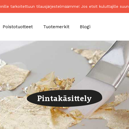
unnille tarkoitettuun tilausjärjestelmäämme! Jos etsit kuluttajille 
Poistotuotteet
Tuotemerkit
Blogi
Pintakäsittely