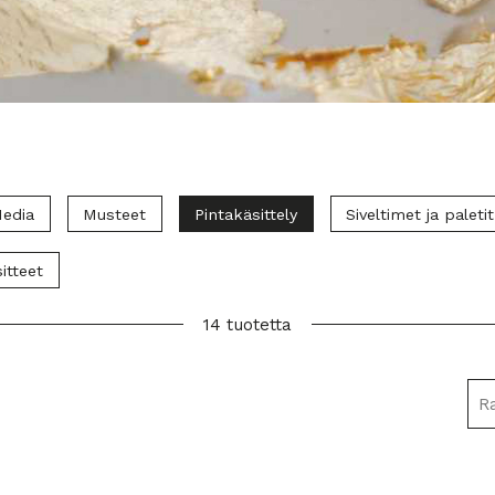
edia
Musteet
Pintakäsittely
Siveltimet ja paletit
sitteet
14 tuotetta