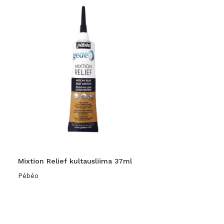
Mixtion Relief kultausliima 37ml
Pébéo