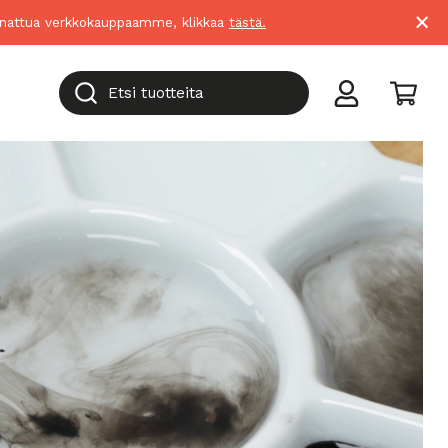
×
suunnattua verkkokauppaamme, klikkaa
tästä.
Etsi tuotteita