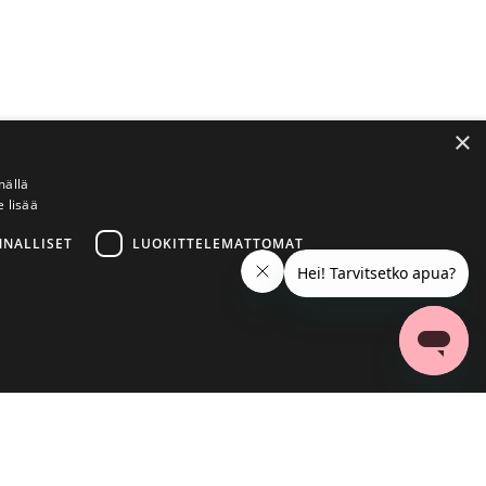
×
mällä
e lisää
NNALLISET
LUOKITTELEMATTOMAT
ittelemattomat
a käyttää oikein ilman ehdottoman välttämättömiä evästeitä.