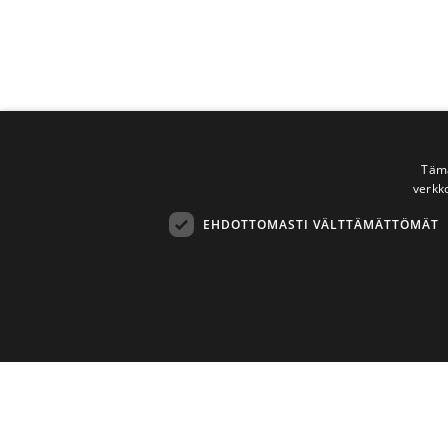
Tämä
verkk
EHDOTTOMASTI VÄLTTÄMÄTTÖMÄT
Ehdottomasti 
Ehdottomasti välttämättömät evästeet mahdollistavat verkkosivus