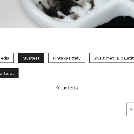
edia
Musteet
Pintakäsittely
Siveltimet ja paletit
ja terät
9 tuotetta