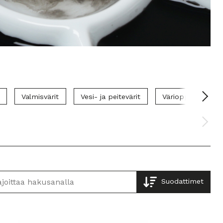
Valmisvärit
Vesi- ja peitevärit
Värioppi
Öl
Suodattimet