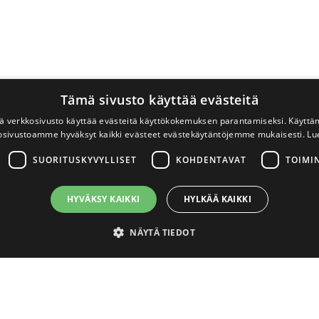
Tämä sivusto käyttää evästeitä
 verkkosivusto käyttää evästeitä käyttökokemuksen parantamiseksi. Käyttä
osivustoamme hyväksyt kaikki evästeet evästekäytäntöjemme mukaisesti.
Lu
SUORITUSKYVYLLISET
KOHDENTAVAT
TOIMI
HYVÄKSY KAIKKI
HYLKÄÄ KAIKKI
NÄYTÄ TIEDOT
välttämättömät
Suorituskyvylliset
Kohdentavat
Toiminnalliset
Luok
ton perustoiminnot, kuten käyttäjän kirjautumisen ja tilinhallinnan. Sivustoa ei void