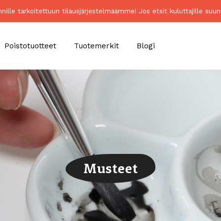
unnille tarkoitettuun tilausjärjestelmäämme! Jos etsit kuluttajille 
Poistotuotteet
Tuotemerkit
Blogi
Musteet