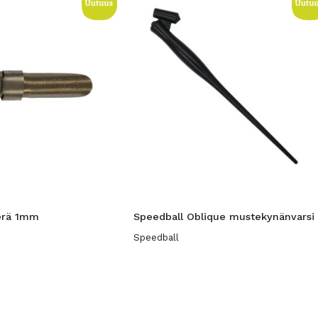
terä 1mm
Speedball Oblique mustekynänvarsi
Speedball