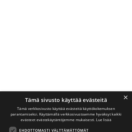
×
Tämä sivusto käyttää evästeitä
Tämä verkkosivusto käyttää evästeitä käyttökokemuksen
parantamiseksi. Käyttämällä verkkosivustoamme hyväksyt kaikki
evästeet evästekäytäntöjemme mukaisesti.
Lue lisää
EHDOTTOMASTI VÄLTTÄMÄTTÖMÄT