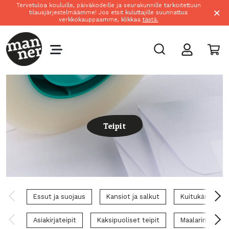
Tervetuloa kouluille, päiväkodeille ja seurakunnille tarkoitettuun
×
tilausjärjestelmäämme! Jos etsit kuluttajille suunnattua
verkkokauppaamme, klikkaa
tästä.
Teipit
Essut ja suojaus
Kansiot ja salkut
Kuitukärkikynä
Asiakirjateipit
Kaksipuoliset teipit
Maalarinteipit