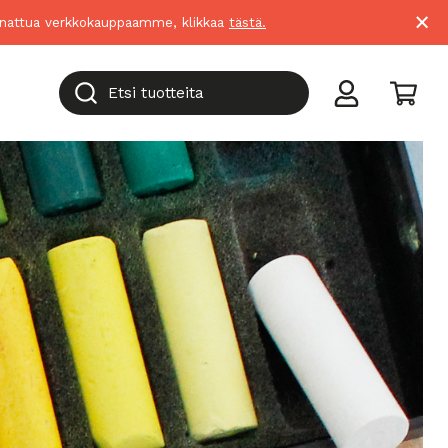
×
suunnattua verkkokauppaamme, klikkaa
tästä.
Etsi tuotteita