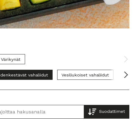
Värikynät
denkestävät vahaliidut
Vesiliukoiset vahaliidut
Öljypas
Suodattimet