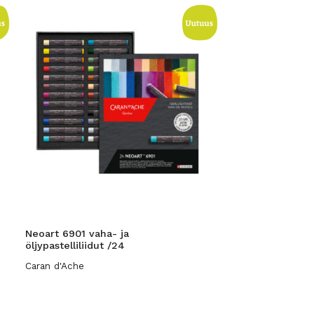
Neoart 6901 vaha- ja
öljypastelliliidut /24
Caran d'Ache