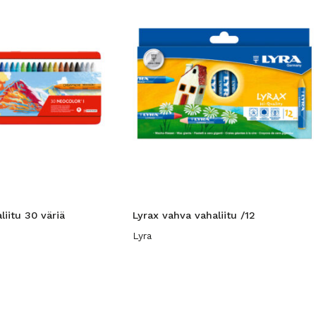
liitu 30 väriä
Lyrax vahva vahaliitu /12
Lyra