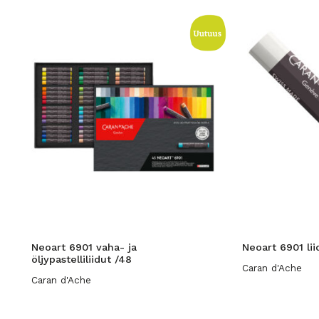
Neoart 6901 vaha- ja
Neoart 6901 lii
öljypastelliliidut /48
Caran d'Ache
Caran d'Ache