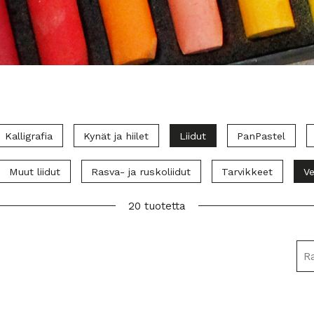
Kalligrafia
Kynät ja hiilet
Liidut
PanPastel
Muut liidut
Rasva- ja ruskoliidut
Tarvikkeet
Ve
20 tuotetta