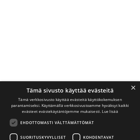
×
Tämä sivusto käyttää evästeitä
Tämä verkkosivusto käyttää evästeitä käyttökokemuksen
parantamiseksi. Käyttämällä verkkosivustoamme hyväksyt kaikki
evästeet evästekäytäntöjemme mukaisesti.
Lue lisää
EHDOTTOMASTI VÄLTTÄMÄTTÖMÄT
SUORITUSKYVYLLISET
KOHDENTAVAT