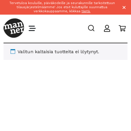
Tervetuloa kouluille, päiväkodeille ja seurakunnille tarkoitettuun
×
tilausjärjestelmäämme! Jos etsit kuluttajille suunnattua
verkkokauppaamme, klikkaa
tästä.
Valitun kaltaisia tuotteita ei löytynyt.