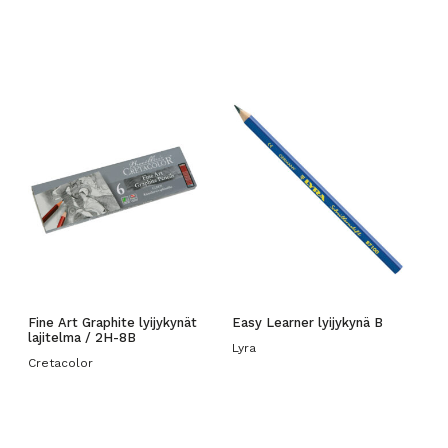
Fine Art Graphite lyijykynät
Easy Learner lyijykynä B
lajitelma / 2H-8B
Lyra
Cretacolor