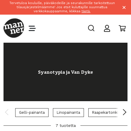
Tervetuloa kouluille, päiväkodeille ja seurakunnille tarkoitettuun
×
tilausjärjestelmäämme! Jos etsit kuluttajille suunnattua
verkkokauppaamme, klikkaa
tästä.
Syanotypia ja Van Dyke
Gelli-painanta
Linopainanta
Raapekartonki
7 tuotetta