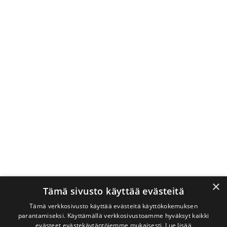
×
Tämä sivusto käyttää evästeitä
Tämä verkkosivusto käyttää evästeitä käyttökokemuksen
parantamiseksi. Käyttämällä verkkosivustoamme hyväksyt kaikki
evästeet evästekäytäntöjemme mukaisesti.
Lue lisää