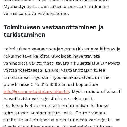
Myöhästyneistä suorituksista peritään kulloinkin
voimassa oleva viivästyskorko.
Toimituksen vastaanottaminen ja
tarkistaminen
Toimituksen vastaanottajan on tarkistettava lähetys ja
reklamoitava kaikista ulkoisesti havaittavista
vahingoista välittömästi tavaran kuljettajalle lähetystä
vastaanotettaessa. Lisäksi vastaanottajan tulee
ilmoittaa vahingoista myös asiakaspalveluumme
puhelimitse 075 325 8565 tai sähköpostitse
info@mannertaidetarvikkeet.fi
. Myös muista ulkoisesti
havaittavista vahingoista tulee reklamoida
asiakaspalveluumme seitsemän päivän kuluessa
toimituksen vastaanottamisesta. Emme vastaa
tuotteille kuljetuksessa aiheutuneesta vahingosta, jos
tilaaja ei ole ilmoittanut niistä määräajan kuluessa.