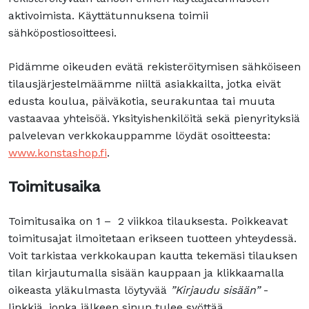
aktivoimista. Käyttätunnuksena toimii
sähköpostiosoitteesi.
Pidämme oikeuden evätä rekisteröitymisen sähköiseen
tilausjärjestelmäämme niiltä asiakkailta, jotka eivät
edusta koulua, päiväkotia, seurakuntaa tai muuta
vastaavaa yhteisöä. Yksityishenkilöitä sekä pienyrityksiä
palvelevan verkkokauppamme löydät osoitteesta:
www.konstashop.fi
.
Toimitusaika
Toimitusaika on 1 – ­ 2 viikkoa tilauksesta. Poikkeavat
toimitusajat ilmoitetaan erikseen tuotteen yhteydessä.
Voit tarkistaa verkkokaupan kautta tekemäsi tilauksen
tilan kirjautumalla sisään kauppaan ja klikkaamalla
oikeasta yläkulmasta löytyvää
”Kirjaudu sisään”
-
linkkiä, jonka jälkeen sinun tulee syöttää