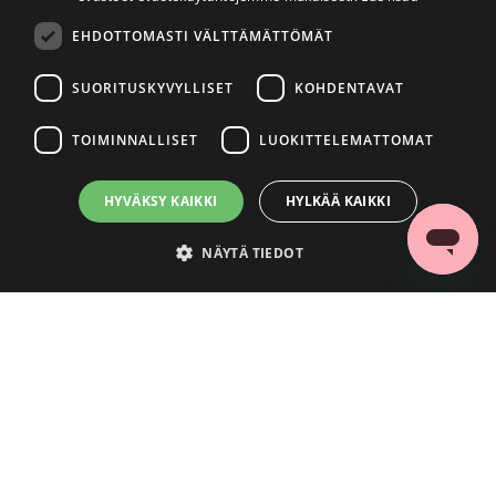
EHDOTTOMASTI VÄLTTÄMÄTTÖMÄT
SUORITUSKYVYLLISET
KOHDENTAVAT
TOIMINNALLISET
LUOKITTELEMATTOMAT
HYVÄKSY KAIKKI
HYLKÄÄ KAIKKI
NÄYTÄ TIEDOT
Ehdottomasti välttämättömät
Suorituskyvylliset
Kohdentavat
Toiminnalliset
Luokittelemattomat
Ehdottomasti välttämättömät evästeet mahdollistavat verkkosivuston
perustoiminnot, kuten käyttäjän kirjautumisen ja tilinhallinnan. Sivustoa ei
voida käyttää oikein ilman ehdottoman välttämättömiä evästeitä.
Palveluntarjoaja
/
Nimi
Päättymisaika