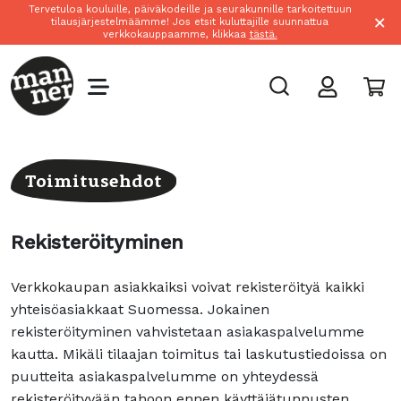
Tervetuloa kouluille, päiväkodeille ja seurakunnille tarkoitettuun
×
tilausjärjestelmäämme! Jos etsit kuluttajille suunnattua
verkkokauppaamme, klikkaa
tästä.
Toimitusehdot
Rekisteröityminen
Verkkokaupan asiakkaiksi voivat rekisteröityä kaikki
yhteisöasiakkaat Suomessa. Jokainen
rekisteröityminen vahvistetaan asiakaspalvelumme
kautta. Mikäli tilaajan toimitus­ tai laskutustiedoissa on
puutteita asiakaspalvelumme on yhteydessä
rekisteröityvään tahoon ennen käyttäjätunnusten