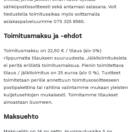
sähköpostiosoitteesti sekä antamasi salasana. Voit
tiedustella toimitusaikaa myös soittamalla
asiakaspalveluumme 075 325 8565.
Toimitusmaksu ja -ehdot
Toimitusmaksu on 22,50 € / tilaus (alv 0%)
riippumatta tilauksen suuruudesta. Jälkitoimituksista
ei peritä erillistä toimitusmaksua. Pienin toimitettava
tilaus / jälkitoimitus on 25 euroa (alv 0 %). Tuotteet
toimitetaan perille annettuun toimitusosoitteeseen
postipakettina tai rahtina valintamme mukaan yleisten
kuljetusehtojen mukaisesti. Toimitamme tilaukset
ainoastaan Suomeen.
Maksuehto
Maksuehto on 14 pv netto. Huomautusaika 5 pv.