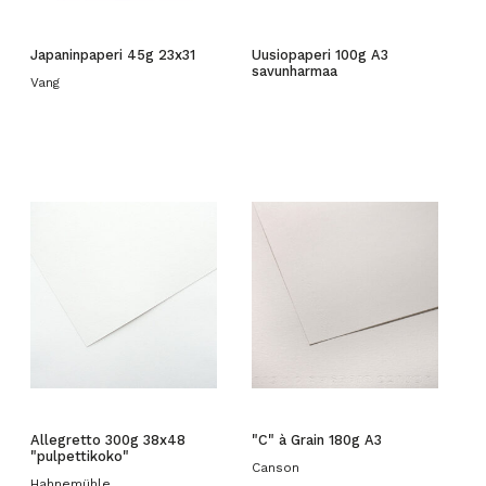
Japaninpaperi 45g 23x31
Uusiopaperi 100g A3
savunharmaa
Vang
Allegretto 300g 38x48
"C" à Grain 180g A3
"pulpettikoko"
Canson
Hahnemühle