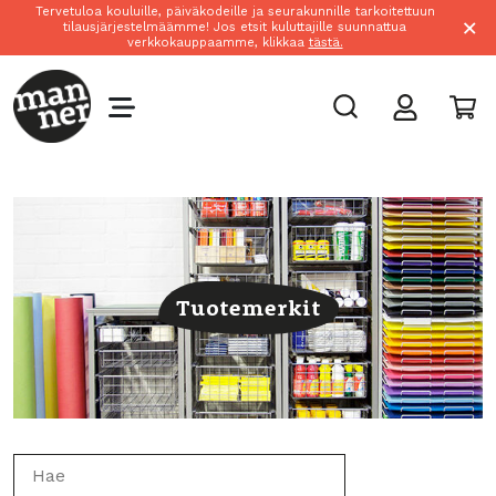
Tervetuloa kouluille, päiväkodeille ja seurakunnille tarkoitettuun
×
tilausjärjestelmäämme! Jos etsit kuluttajille suunnattua
verkkokauppaamme, klikkaa
tästä.
Tuotemerkit