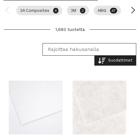
3A Composites
3M
ABIG
AMI
4
3
47
1,693 tuotetta
Suodattimet