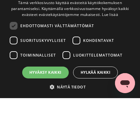
Tämä verkkosivusto käyttää evästeitä käyttökokemuksen
parantamiseksi. Käyttämällä verkkosivustoamme hyväksyt kaikki
evästeet evästekäytäntöjemme mukaisesti.
Lue lisää
EHDOTTOMASTI VÄLTTÄMÄTTÖMÄT
SUORITUSKYVYLLISET
KOHDENTAVAT
TOIMINNALLISET
LUOKITTELEMATTOMAT
HYVÄKSY KAIKKI
HYLKÄÄ KAIKKI
NÄYTÄ TIEDOT
Ehdottomasti välttämättömät
Suorituskyvylliset
Kohdentavat
Toiminnalliset
Luokittelemattomat
Ehdottomasti välttämättömät evästeet mahdollistavat verkkosivuston
perustoiminnot, kuten käyttäjän kirjautumisen ja tilinhallinnan. Sivustoa ei