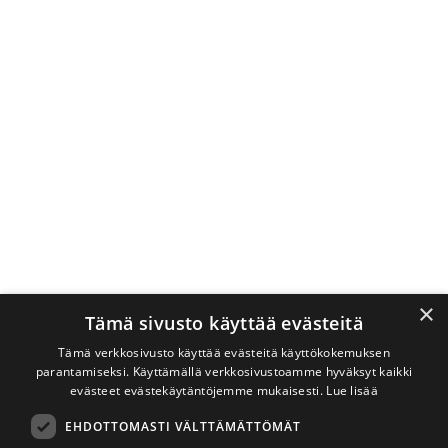
×
Tämä sivusto käyttää evästeitä
Tämä verkkosivusto käyttää evästeitä käyttökokemuksen
parantamiseksi. Käyttämällä verkkosivustoamme hyväksyt kaikki
evästeet evästekäytäntöjemme mukaisesti.
Lue lisää
EHDOTTOMASTI VÄLTTÄMÄTTÖMÄT