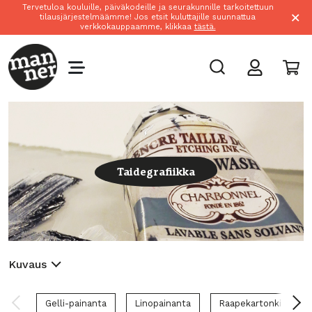
Tervetuloa kouluille, päiväkodeille ja seurakunnille tarkoitettuun
×
tilausjärjestelmäämme! Jos etsit kuluttajille suunnattua
verkkokauppaamme, klikkaa
tästä.
Taidegrafiikka
Kuvaus
Gelli-painanta
Linopainanta
Raapekartonki