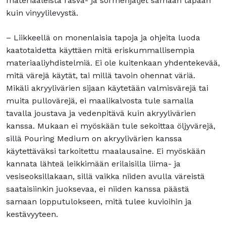
materiaaleista rasva- ja sormenjäljet samaan tapaan
kuin vinyylilevystä.
– Liikkeellä on monenlaisia tapoja ja ohjeita luoda
kaatotaidetta käyttäen mitä eriskummallisempia
materiaaliyhdistelmiä. Ei ole kuitenkaan yhdentekevää,
mitä värejä käytät, tai millä tavoin ohennat väriä.
Mikäli akryylivärien sijaan käytetään valmisvärejä tai
muita pullovärejä, ei maalikalvosta tule samalla
tavalla joustava ja vedenpitävä kuin akryylivärien
kanssa. Mukaan ei myöskään tule sekoittaa öljyvärejä,
sillä Pouring Medium on akryylivärien kanssa
käytettäväksi tarkoitettu maalausaine. Ei myöskään
kannata lähteä leikkimään erilaisilla liima- ja
vesiseoksillakaan, sillä vaikka niiden avulla väreistä
saataisiinkin juoksevaa, ei niiden kanssa päästä
samaan lopputulokseen, mitä tulee kuvioihin ja
kestävyyteen.