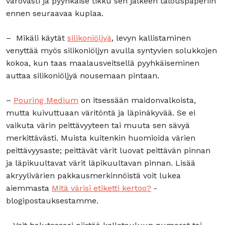
varovasti ja pyyhkäise tikku sen jälkeen talouspaperiin
ennen seuraavaa kuplaa.
– Mikäli käytät
silikoniöljyä
, levyn kallistaminen
venyttää myös silikoniöljyn avulla syntyvien solukkojen
kokoa, kun taas maalausveitsellä pyyhkäiseminen
auttaa silikoniöljyä nousemaan pintaan.
–
Pouring Mediu
m
on itsessään maidonvalkoista,
mutta kuivuttuaan väritöntä ja läpinäkyvää. Se ei
vaikuta värin peittävyyteen tai muuta sen sävyä
merkittävästi. Muista kuitenkin huomioida värien
peittävyysaste; peittävät värit luovat peittävän pinnan
ja läpikuultavat värit läpikuultavan pinnan. Lisää
akryylivärien pakkausmerkinnöistä voit lukea
aiemmasta
Mitä värisi etiketti kertoo?
-
blogipostauksestamme.