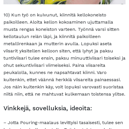
10) Kun työ on kuivunut, kiinnitä kellokoneisto
paikoilleen. Aloita kellon kokoaminen ujuttamalla
musta rengas koneiston varteen. Työnnä varsi sitten
kellotaulun reiän läpi, ja kiinnitä paikoilleen
metallirenkaan ja mutterin avulla. Lopuksi aseta
viisarit yksitellen kelloon siten, että lyhyt ja paksu
tuntiviisari tulee ensin, paksu minuuttiviisari toiseksi ja
ohut sekuntiviisari viimeiseksi. Paina viisareita
peukalolla, kunnes ne napsahtavat kiinni. Varo
kuitenkin, ettet väännä herkkiä viisareita painaessasi.
Jos näin kuitenkin käy, voit lopuksi varovasti suoristaa
niitä niin, että ne mahtuvat kulkemaan toistensa ylitse.
Vinkkejä, sovelluksia, ideoita:
– Jotta Pouring-maalaus levittyisi tasaisesti, tulee sen