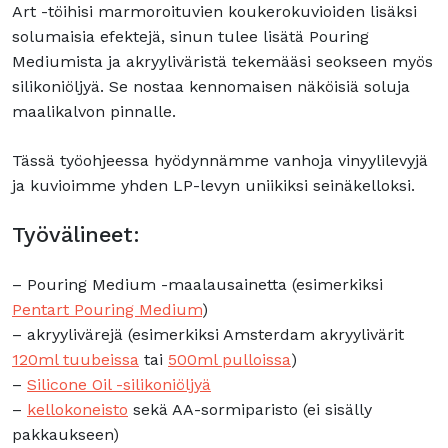
Art -töihisi marmoroituvien koukerokuvioiden lisäksi
solumaisia efektejä, sinun tulee lisätä Pouring
Mediumista ja akryyliväristä tekemääsi seokseen myös
silikoniöljyä. Se nostaa kennomaisen näköisiä soluja
maalikalvon pinnalle.
Tässä työohjeessa hyödynnämme vanhoja vinyylilevyjä
ja kuvioimme yhden LP-levyn uniikiksi seinäkelloksi.
Työvälineet:
– Pouring Medium -maalausainetta (esimerkiksi
Pentart Pouring Medium
)
– akryylivärejä (esimerkiksi Amsterdam akryylivärit
120ml tuubeissa
tai
500ml p
ulloissa
)
–
Silicone Oil -silikoniöljyä
–
kellokoneisto
sekä AA-sormiparisto (ei sisälly
pakkaukseen)