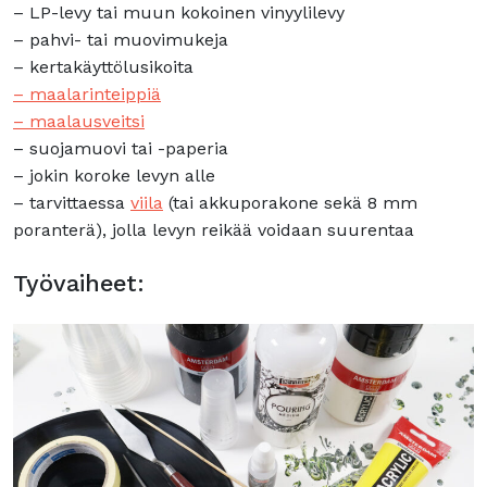
– LP-levy tai muun kokoinen vinyylilevy
– pahvi- tai muovimukeja
– kertakäyttölusikoita
– maalarinteippiä
– maalausveitsi
– suojamuovi tai -paperia
– jokin koroke levyn alle
– tarvittaessa
viila
(tai akkuporakone sekä 8 mm
poranterä), jolla levyn reikää voidaan suurentaa
Työvaiheet: