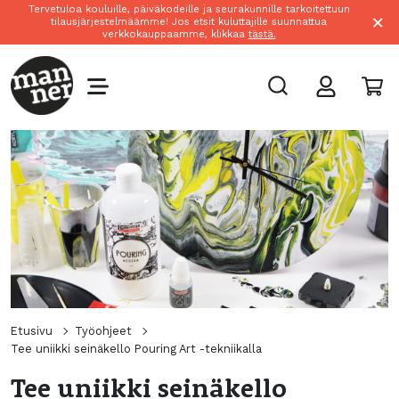
Tervetuloa kouluille, päiväkodeille ja seurakunnille tarkoitettuun
×
tilausjärjestelmäämme! Jos etsit kuluttajille suunnattua
verkkokauppaamme, klikkaa
tästä.
Etusivu
Työohjeet
Tee uniikki seinäkello Pouring Art -tekniikalla
Tee uniikki seinäkello