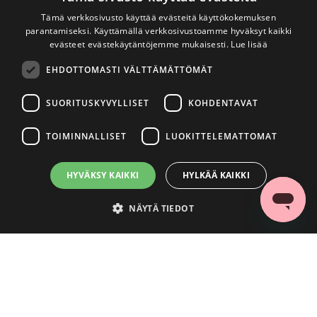
Tämä verkkosivusto käyttää evästeitä käyttökokemuksen
parantamiseksi. Käyttämällä verkkosivustoamme hyväksyt kaikki
evästeet evästekäytäntöjemme mukaisesti.
Lue lisää
EHDOTTOMASTI VÄLTTÄMÄTTÖMÄT
SUORITUSKYVYLLISET
KOHDENTAVAT
TOIMINNALLISET
LUOKITTELEMATTOMAT
HYVÄKSY KAIKKI
HYLKÄÄ KAIKKI
NÄYTÄ TIEDOT
Ehdottomasti välttämättömät
Suorituskyvylliset
Kohdentavat
Toiminnalliset
Luokittelemattomat
Ehdottomasti välttämättömät evästeet mahdollistavat verkkosivuston