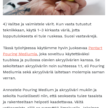
4) Valitse ja valmistele värit. Kun vasta tutustut
tekniikkaan, käytä 1–3 kirkasta väriä, jotta
lopputuloksesta ei tule ruskeaa. Suosi vastavärejä.
Tässä työohjeessa käytämme hyvin juoksevaa
Pentart
Pouring Mediumia
, joka soveltuu käytettäväksi
tuubissa ja pullossa olevien akryylivärien kanssa. Se
sekoitetaan akryyliväriin noin suhteessa 1:1, eli Pouring
Mediumia sekä akryyliväriä laitetaan molempia saman
verran.
Annostele Pouring Medium ja akryyliväri mukiin ja
sekoita huolellisesti niin, että seoksesta tulee tasaista
ja rakenteeltaan helposti kaadettavaa. Vältä
vatkaamista, sillä se synnyttää ilmakuplia. Jokainen