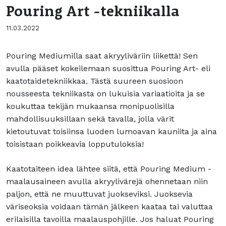
Pouring Art -tekniikalla
11.03.2022
Pouring Mediumilla saat akryyliväriin liikettä! Sen
avulla pääset kokeilemaan suosittua Pouring Art- eli
kaatotaidetekniikkaa. Tästä suureen suosioon
nousseesta tekniikasta on lukuisia variaatioita ja se
koukuttaa tekijän mukaansa monipuolisilla
mahdollisuuksillaan sekä tavalla, jolla värit
kietoutuvat toisiinsa luoden lumoavan kauniita ja aina
toisistaan poikkeavia lopputuloksia!
Kaatotaiteen idea lähtee siitä, että Pouring Medium -
maalausaineen avulla akryylivärejä ohennetaan niin
paljon, että ne muuttuvat juokseviksi. Juoksevia
väriseoksia voidaan tämän jälkeen kaataa tai valuttaa
erilaisilla tavoilla maalauspohjille. Jos haluat Pouring