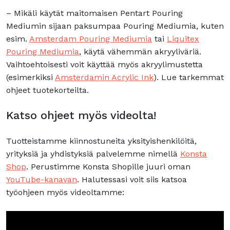
– Mikäli käytät maitomaisen Pentart Pouring
Mediumin sijaan paksumpaa Pouring Mediumia, kuten
esim.
Amsterdam Pouring Mediumia
tai
Liquitex
Pouring Mediumia
, käytä vähemmän akryyliväriä.
Vaihtoehtoisesti voit käyttää myös akryylimustetta
(esimerkiksi
Amsterdamin Acrylic Ink
). Lue tarkemmat
ohjeet tuotekorteilta.
Katso ohjeet myös videolta!
Tuotteistamme kiinnostuneita yksityishenkilöitä,
yrityksiä ja yhdistyksiä palvelemme nimellä
Konsta
Shop
. Perustimme Konsta Shopille juuri oman
YouTube-kanavan
. Halutessasi voit siis katsoa
työohjeen myös videoltamme: