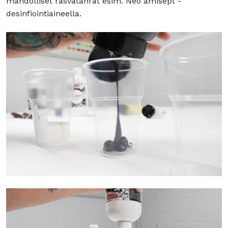
mahdolliset rasvatahrat esim. Neo amisept -
desinfiointiaineella.