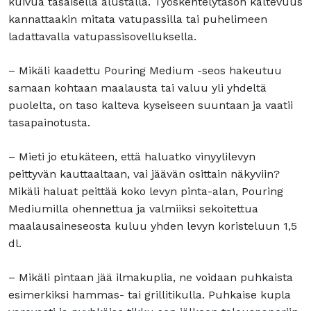
kuivua tasaisella alustalla. Työskentelytason kaltevuus
kannattaakin mitata vatupassilla tai puhelimeen
ladattavalla vatupassisovelluksella.
– Mikäli kaadettu Pouring Medium -seos hakeutuu
samaan kohtaan maalausta tai valuu yli yhdeltä
puolelta, on taso kalteva kyseiseen suuntaan ja vaatii
tasapainotusta.
– Mieti jo etukäteen, että haluatko vinyylilevyn
peittyvän kauttaaltaan, vai jäävän osittain näkyviin?
Mikäli haluat peittää koko levyn pinta-alan, Pouring
Mediumilla ohennettua ja valmiiksi sekoitettua
maalausaineseosta kuluu yhden levyn koristeluun 1,5
dl.
– Mikäli pintaan jää ilmakuplia, ne voidaan puhkaista
esimerkiksi hammas- tai grillitikulla. Puhkaise kupla