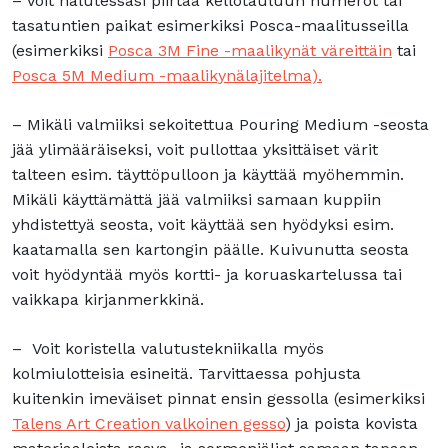
– Voit halutessasi piirtää kellotauluun numerot tai
tasatuntien paikat esimerkiksi Posca-maalitusseilla
(esimerkiksi
Posca 3M Fine -maalikynät väreittäin
tai
Posca 5M Medium -maalikynälajitelma).
– Mikäli valmiiksi sekoitettua Pouring Medium -seosta
jää ylimääräiseksi, voit pullottaa yksittäiset värit
talteen esim. täyttöpulloon ja käyttää myöhemmin.
Mikäli käyttämättä jää valmiiksi samaan kuppiin
yhdistettyä seosta, voit käyttää sen hyödyksi esim.
kaatamalla sen kartongin päälle. Kuivunutta seosta
voit hyödyntää myös kortti- ja koruaskartelussa tai
vaikkapa kirjanmerkkinä.
– Voit koristella valutustekniikalla myös
kolmiulotteisia esineitä. Tarvittaessa pohjusta
kuitenkin imeväiset pinnat ensin gessolla (esimerkiksi
Talens Art Creation valkoinen gesso
) ja poista kovista