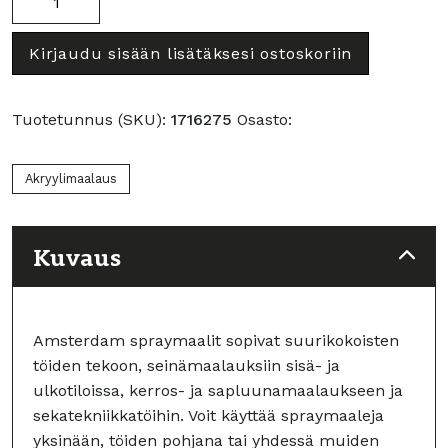
Primary
Yellow
Kirjaudu sisään lisätäksesi ostoskoriin
määrä
Tuotetunnus (SKU):
1716275
Osasto:
Akryylimaalaus
Kuvaus
Amsterdam spraymaalit sopivat suurikokoisten
töiden tekoon, seinämaalauksiin sisä- ja
ulkotiloissa, kerros- ja sapluunamaalaukseen ja
sekatekniikkatöihin. Voit käyttää spraymaaleja
yksinään, töiden pohjana tai yhdessä muiden