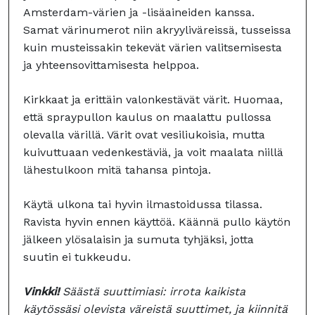
Amsterdam-värien ja -lisäaineiden kanssa.
Samat värinumerot niin akryyliväreissä, tusseissa
kuin musteissakin tekevät värien valitsemisesta
ja yhteensovittamisesta helppoa.
Kirkkaat ja erittäin valonkestävät värit. Huomaa,
että spraypullon kaulus on maalattu pullossa
olevalla värillä. Värit ovat vesiliukoisia, mutta
kuivuttuaan vedenkestäviä, ja voit maalata niillä
lähestulkoon mitä tahansa pintoja.
Käytä ulkona tai hyvin ilmastoidussa tilassa.
Ravista hyvin ennen käyttöä. Käännä pullo käytön
jälkeen ylösalaisin ja sumuta tyhjäksi, jotta
suutin ei tukkeudu.
Vinkki!
Säästä suuttimiasi: irrota kaikista
käytössäsi olevista väreistä suuttimet, ja kiinnitä