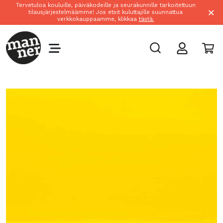
Tervetuloa kouluille, päiväkodeille ja seurakunnille tarkoitettuun
×
tilausjärjestelmäämme! Jos etsit kuluttajille suunnattua
verkkokauppaamme, klikkaa
tästä.