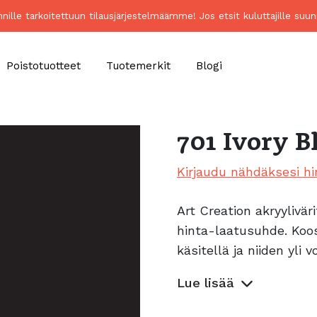
unnille tarkoitettuun tilausjärjestelmäämme! Jos etsit kuluttajille 
Poistotuotteet
Tuotemerkit
Blogi
701 Ivory B
Kirjaudu nähdäksesi hi
Art Creation akryyliväri
hinta-laatusuhde. Koo
käsitellä ja niiden yli 
Lue lisää