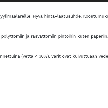
 akryylimaalareille. Hyvä hinta-laatusuhde. Koostumuk
, pölyttömiin ja rasvattomiin pintoihin kuten paperii
ennettuina (vettä < 30%). Värit ovat kuivuttuaan vede