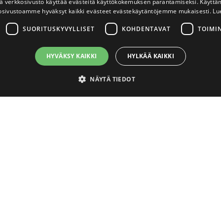
 verkkosivusto käyttää evästeitä käyttökokemuksen parantamiseksi. Käyttä
osivustoamme hyväksyt kaikki evästeet evästekäytäntöjemme mukaisesti.
Lu
SUORITUSKYVYLLISET
KOHDENTAVAT
TOIMI
HYVÄKSY KAIKKI
HYLKÄÄ KAIKKI
NÄYTÄ TIEDOT
välttämättömät
Suorituskyvylliset
Kohdentavat
Toiminnalliset
Luok
ton perustoiminnot, kuten käyttäjän kirjautumisen ja tilinhallinnan. Sivustoa ei void
lvelu
Usein kysyttyä
ättymisaika
Kuvaus
Miten aktivoin tunnukseni uudis
4 viikkoa 2
Eväste tallentaa tiedon siitä, onko käyttäjä sulkenut sivuston ylälaidan 
idetarvikkeet.fi
kauppaan?
päivää
uudelleen muualla kuin etusivulla. Eväste ei tallenna mitään henkilökoht
soveltuu vain käyttäjän preferenssien tallentamiseen eikä esim. seurant
Asiakaspalvelun aukioloajat
iedot
4 viikkoa 2
Cookie-Script.com-palvelu käyttää tätä evästettä vierailijaevästeiden 
päivää
Cookie-Script.com-evästebanneri toimii oikein.
Myyttekö tuotteita myös yksityis