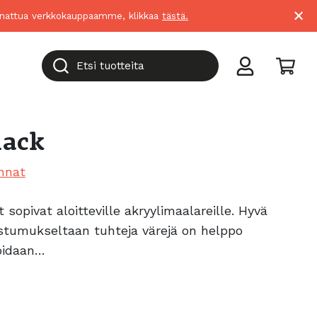
×
suunnattua verkkokauppaamme, klikkaa
tästä.
Etsi tuotteita
lack
nnat
t sopivat aloitteville akryylimaalareille. Hyvä
stumukseltaan tuhteja värejä on helppo
voidaan…