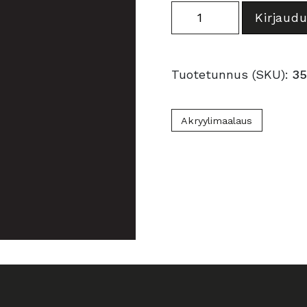
701
Kirjaudu
Ivory
Black
määrä
Tuotetunnus (SKU):
35
Akryylimaalaus