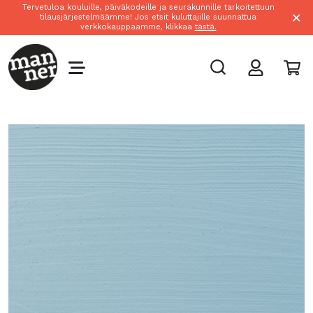
Tervetuloa kouluille, päiväkodeille ja seurakunnille tarkoitettuun
×
tilausjärjestelmäämme! Jos etsit kuluttajille suunnattua
verkkokauppaamme, klikkaa
tästä.