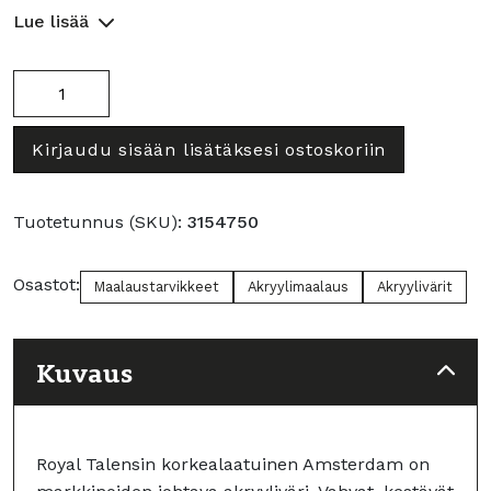
Lue lisää
750
Bluish
Grey
Kirjaudu sisään lisätäksesi ostoskoriin
Light
määrä
Tuotetunnus (SKU):
3154750
Osastot:
Maalaustarvikkeet
Akryylimaalaus
Akryylivärit
Kuvaus
Royal Talensin korkealaatuinen Amsterdam on