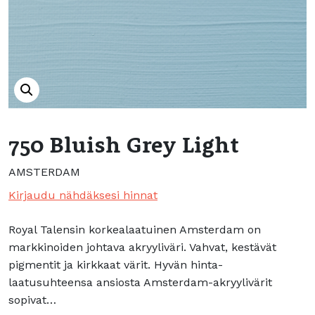
750 Bluish Grey Light
AMSTERDAM
Kirjaudu nähdäksesi hinnat
Royal Talensin korkealaatuinen Amsterdam on
markkinoiden johtava akryyliväri. Vahvat, kestävät
pigmentit ja kirkkaat värit. Hyvän hinta-
laatusuhteensa ansiosta Amsterdam-akryylivärit
sopivat…