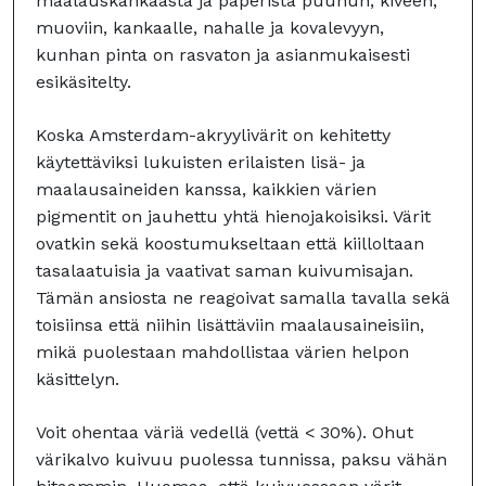
maalauskankaasta ja paperista puuhun, kiveen,
muoviin, kankaalle, nahalle ja kovalevyyn,
kunhan pinta on rasvaton ja asianmukaisesti
esikäsitelty.
Koska Amsterdam-akryylivärit on kehitetty
käytettäviksi lukuisten erilaisten lisä- ja
maalausaineiden kanssa, kaikkien värien
pigmentit on jauhettu yhtä hienojakoisiksi. Värit
ovatkin sekä koostumukseltaan että kiilloltaan
tasalaatuisia ja vaativat saman kuivumisajan.
Tämän ansiosta ne reagoivat samalla tavalla sekä
toisiinsa että niihin lisättäviin maalausaineisiin,
mikä puolestaan mahdollistaa värien helpon
käsittelyn.
Voit ohentaa väriä vedellä (vettä < 30%). Ohut
värikalvo kuivuu puolessa tunnissa, paksu vähän