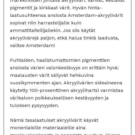
markkinoiden johtava akryyliväri. Vahvat, kestävät
pigmentit ja kirkkaat värit. Hyvän hinta-
laatusuhteensa ansiosta Amsterdam-akryylivärit
sopivat niin harrastelijalle kuin
ammattitaiteilijallekin. Jos siis käytät
akryylivärejä paljon, etkä halua tinkiä laadusta,
valitse Amsterdam!
Puhtaiden, haalistumattomien pigmenttien
ansiosta värien valonkestävyys on erittäin hyvä:
maalausten värit säilyvät hehkuvina
vuosikymmenten ajan. Akryylivärien sideaineena
käytetty 100-prosenttinen akryylihartsi varmistaa
värikalvon poikkeuksellisen kestävyyden ja
tuloksen pysyvyyden.
Nämä tasalaatuiset akryylivärit käyvät
monenlaisille materiaaleille aina