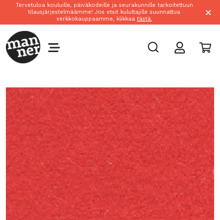
Tervetuloa kouluille, päiväkodeille ja seurakunnille tarkoitettuun
×
tilausjärjestelmäämme! Jos etsit kuluttajille suunnattua
verkkokauppaamme, klikkaa
tästä.