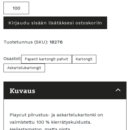
76
Christmas
Red
Kirjaudu sisään lisätäksesi ostoskoriin
määrä
Tuotetunnus (SKU):
18276
Osastot:
Paperit kartongit pahvit
Kartongit
Askartelukartongit
Kuvaus
Playcut piirustus- ja askartelukartonki on
valmistettu 100 % kierrätyskuidusta.
Heijastamaton, matta pinta.