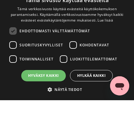
Tämä sivusto käyttää evästeitä
Tämä verkkosivusto käyttää evästeitä käyttökokemuksen
parantamiseksi. Käyttämällä verkkosivustoamme hyväksyt kaikki
evästeet evästekäytäntöjemme mukaisesti.
Lue lisää
EHDOTTOMASTI VÄLTTÄMÄTTÖMÄT
SUORITUSKYVYLLISET
KOHDENTAVAT
TOIMINNALLISET
LUOKITTELEMATTOMAT
HYVÄKSY KAIKKI
HYLKÄÄ KAIKKI
NÄYTÄ TIEDOT
Ehdottomasti välttämättömät
Suorituskyvylliset
Kohdentavat
Toiminnalliset
Luokittelemattomat
Ehdottomasti välttämättömät evästeet mahdollistavat verkkosivuston