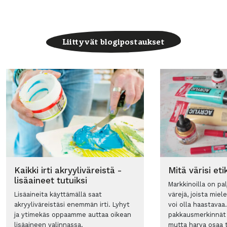
Liittyvät blogipostaukset
Kaikki irti akryyliväreistä -
Mitä värisi eti
lisäaineet tutuiksi
Markkinoilla on pal
Lisäaineita käyttämällä saat
värejä, joista mie
akryyliväreistäsi enemmän irti. Lyhyt
voi olla haastavaa.
ja ytimekäs oppaamme auttaa oikean
pakkausmerkinnät 
lisäaineen valinnassa.
mutta harva osaa 