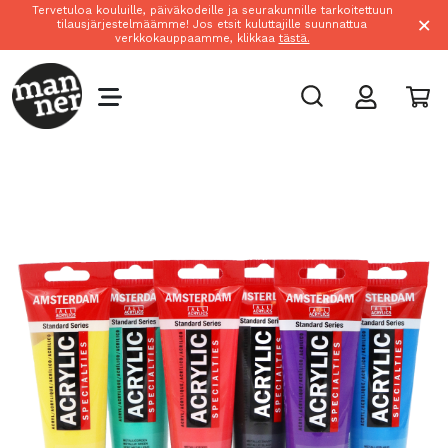
Tervetuloa kouluille, päiväkodeille ja seurakunnille tarkoitettuun
×
tilausjärjestelmäämme! Jos etsit kuluttajille suunnattua
verkkokauppaamme, klikkaa
tästä.