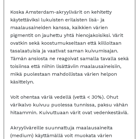
Koska Amsterdam-akryylivärit on kehitetty
käytettäviksi lukuisten erilaisten lisä- ja
maalausaineiden kanssa, kaikkien värien
pigmentit on jauhettu yhtä hienojakoisiksi. Värit
ovatkin sekä koostumukseltaan että kiilloltaan
tasalaatuisia ja vaativat saman kuivumisajan.
Tämän ansiosta ne reagoivat samalla tavalla sekä
toisiinsa että niihin lisättäviin maalausaineisiin,
mikä puolestaan mahdollistaa värien helpon
käsittelyn.
Voit ohentaa väriä vedellä (vettä < 30%). Ohut
värikalvo kuivuu puolessa tunnissa, paksu vähän
hitaammin. Kuivuttuaan värit ovat vedenkestäviä.
Akryyliväreille suunnattuja maalausaineita
(medium) käyttämällä voit muokata värien