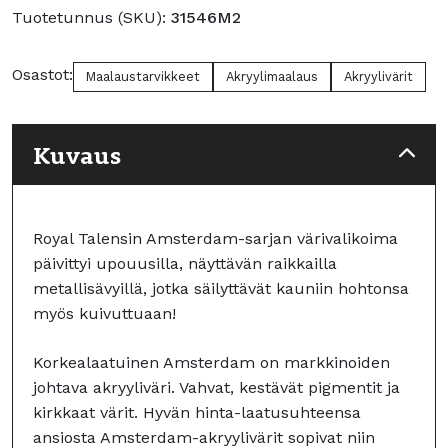
määrä
Tuotetunnus (SKU):
31546M2
Osastot:
Maalaustarvikkeet
Akryylimaalaus
Akryylivärit
Kuvaus
Royal Talensin Amsterdam-sarjan värivalikoima
päivittyi upouusilla, näyttävän raikkailla
metallisävyillä, jotka säilyttävät kauniin hohtonsa
myös kuivuttuaan!
Korkealaatuinen Amsterdam on markkinoiden
johtava akryyliväri. Vahvat, kestävät pigmentit ja
kirkkaat värit. Hyvän hinta-laatusuhteensa
ansiosta Amsterdam-akryylivärit sopivat niin