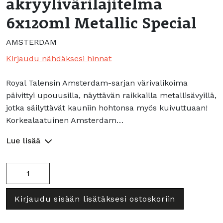
akryylivärilajitelma
6x120ml Metallic Special
AMSTERDAM
Kirjaudu nähdäksesi hinnat
Royal Talensin Amsterdam-sarjan värivalikoima
päivittyi upouusilla, näyttävän raikkailla metallisävyillä,
jotka säilyttävät kauniin hohtonsa myös kuivuttuaan!
Korkealaatuinen Amsterdam…
Lue lisää
Amsterdam
akryylivärilajitelma
6x120ml
Kirjaudu sisään lisätäksesi ostoskoriin
Metallic
Special