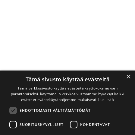
×
Tämä sivusto käyttää evästeitä
Tämä verkkosivusto käyttää evästeitä käyttökokemuksen
parantamiseksi. Käyttämällä verkkosivustoamme hyväksyt kaikki
evästeet evästekäytäntöjemme mukaisesti.
Lue lisää
EHDOTTOMASTI VÄLTTÄMÄTTÖMÄT
SUORITUSKYVYLLISET
KOHDENTAVAT