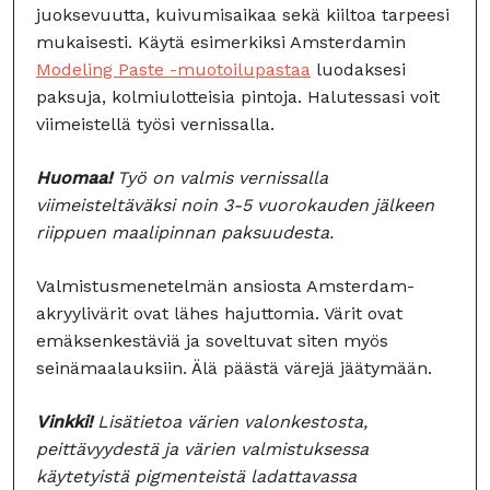
juoksevuutta, kuivumisaikaa sekä kiiltoa tarpeesi
mukaisesti. Käytä esimerkiksi Amsterdamin
Modeling Paste -muotoilupastaa
luodaksesi
paksuja, kolmiulotteisia pintoja. Halutessasi voit
viimeistellä työsi vernissalla.
Huomaa!
Työ on valmis vernissalla
viimeisteltäväksi noin 3-5 vuorokauden jälkeen
riippuen maalipinnan paksuudesta.
Valmistusmenetelmän ansiosta Amsterdam-
akryylivärit ovat lähes hajuttomia. Värit ovat
emäksenkestäviä ja soveltuvat siten myös
seinämaalauksiin. Älä päästä värejä jäätymään.
Vinkki!
Lisätietoa värien valonkestosta,
peittävyydestä ja värien valmistuksessa
käytetyistä pigmenteistä ladattavassa