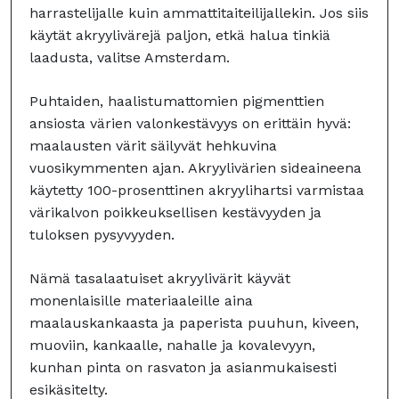
harrastelijalle kuin ammattitaiteilijallekin. Jos siis
käytät akryylivärejä paljon, etkä halua tinkiä
laadusta, valitse Amsterdam.
Puhtaiden, haalistumattomien pigmenttien
ansiosta värien valonkestävyys on erittäin hyvä:
maalausten värit säilyvät hehkuvina
vuosikymmenten ajan. Akryylivärien sideaineena
käytetty 100-prosenttinen akryylihartsi varmistaa
värikalvon poikkeuksellisen kestävyyden ja
tuloksen pysyvyyden.
Nämä tasalaatuiset akryylivärit käyvät
monenlaisille materiaaleille aina
maalauskankaasta ja paperista puuhun, kiveen,
muoviin, kankaalle, nahalle ja kovalevyyn,
kunhan pinta on rasvaton ja asianmukaisesti
esikäsitelty.