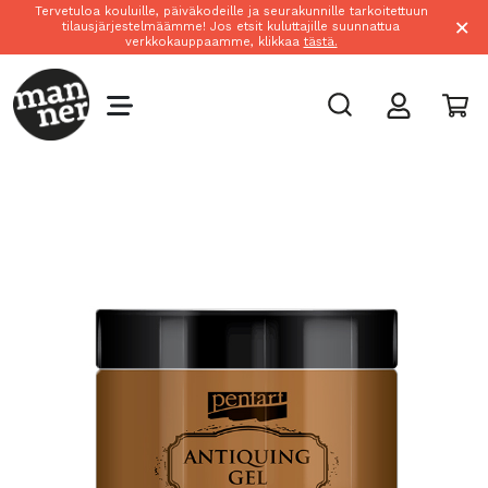
Tervetuloa kouluille, päiväkodeille ja seurakunnille tarkoitettuun
×
tilausjärjestelmäämme! Jos etsit kuluttajille suunnattua
verkkokauppaamme, klikkaa
tästä.