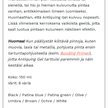
sienellä, tai hio jo hieman kuivunutta pintaa
vanhan, antiikkimaisen ilmeen luomiseksi.
Huomaathan, että Antiquing Gel kuivuu nopeasti.
Lisää viimeisenä kerroksena valkoista geeliä, jotta
saat luotua pintaan kuluneen näköisen efektin.
Huomaa!
Kun päällystät kiiltäviä pintoja, kuten
muovia, lasia tai metallia, pohjusta pinta ensin
tartuntapohjusteella (esim.
Bonding Primer
),
jotta Antiquing Gel tarttuisi paremmin ja näin
kestäisi aikaa.
Koko: 150 ml
Värit: 8 väriä
Black / Patina blue / Patina green / Olive /
Umbra / Brown / Ochre / White