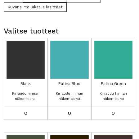
Kuvansiirto lakat ja lasitteet
Valitse tuotteet
Black
Patina Blue
Patina Green
Kirjaudu hinnan
Kirjaudu hinnan
Kirjaudu hinnan
näkemiseksi
näkemiseksi
näkemiseksi
Black
Patina
Patina
määrä
Blue
Green
määrä
määrä