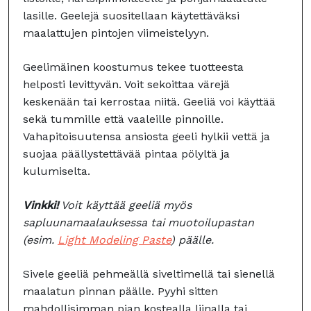
lasille. Geelejä suositellaan käytettäväksi
maalattujen pintojen viimeistelyyn.
Geelimäinen koostumus tekee tuotteesta
helposti levittyvän. Voit sekoittaa värejä
keskenään tai kerrostaa niitä. Geeliä voi käyttää
sekä tummille että vaaleille pinnoille.
Vahapitoisuutensa ansiosta geeli hylkii vettä ja
suojaa päällystettävää pintaa pölyltä ja
kulumiselta.
Vinkki!
Voit käyttää geeliä myös
sapluunamaalauksessa tai muotoilupastan
(esim.
Light Modeling Paste
) päälle.
Sivele geeliä pehmeällä siveltimellä tai sienellä
maalatun pinnan päälle. Pyyhi sitten
mahdollisimman pian kostealla liinalla tai