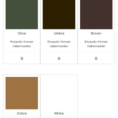
Olive
Umbra
Brown
Kirjaudu hinnan
Kirjaudu hinnan
Kirjaudu hinnan
näkemiseksi
näkemiseksi
näkemiseksi
Olive
Umbra
Brown
määrä
määrä
määrä
Ochre
White