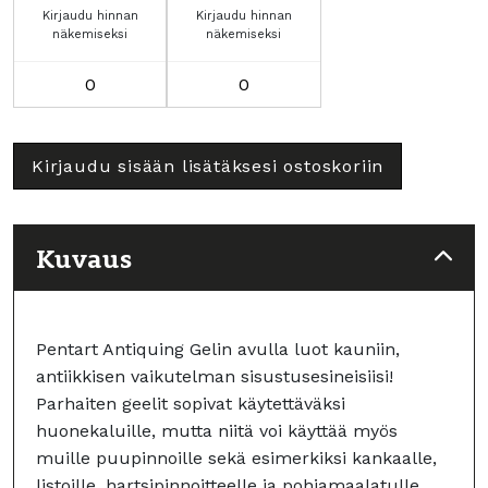
Kirjaudu hinnan
Kirjaudu hinnan
näkemiseksi
näkemiseksi
Ochre
White
määrä
määrä
Kirjaudu sisään lisätäksesi ostoskoriin
Kuvaus
Pentart Antiquing Gelin avulla luot kauniin,
antiikkisen vaikutelman sisustusesineisiisi!
Parhaiten geelit sopivat käytettäväksi
huonekaluille, mutta niitä voi käyttää myös
muille puupinnoille sekä esimerkiksi kankaalle,
listoille, hartsipinnoitteelle ja pohjamaalatulle