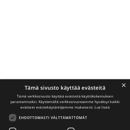
×
Tämä sivusto käyttää evästeitä
Tämä verkkosivusto käyttää evästeitä käyttökokemuksen
parantamiseksi. Käyttämällä verkkosivustoamme hyväksyt kaikki
evästeet evästekäytäntöjemme mukaisesti.
Lue lisää
EHDOTTOMASTI VÄLTTÄMÄTTÖMÄT