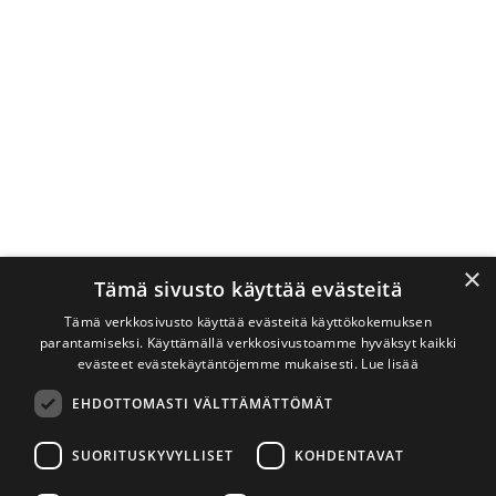
×
Tämä sivusto käyttää evästeitä
Tämä verkkosivusto käyttää evästeitä käyttökokemuksen
parantamiseksi. Käyttämällä verkkosivustoamme hyväksyt kaikki
evästeet evästekäytäntöjemme mukaisesti.
Lue lisää
EHDOTTOMASTI VÄLTTÄMÄTTÖMÄT
SUORITUSKYVYLLISET
KOHDENTAVAT