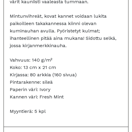
värit kauniisti vaaleasta tummaan.
Mintunvihreät, kovat kannet voidaan lukita
paikoilleen takakannessa kiinni olevan
kuminauhan avulla. Pyöristetyt kulmat;
ihanteellinen pitää aina mukana! Sidottu selkä,
jossa kirjanmerkkinauha.
Vahvuus: 140 g/m²
Koko: 13 cm x 21 cm
Kirjassa: 80 arkkia (160 sivua)
Pintarakenne: sileä
Paperin väri: Ivory
Kannen väri: Fresh Mint
Myyntierä: 5 kpl