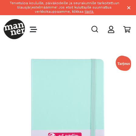
Tervetuloa kouluille, päiväkodeille ja seurakunnille tarkoitettuun
×
tilausjärjestelmäämme! Jos etsit kuluttajille suunnattua
verkkokauppaamme, klikkaa
tästä.