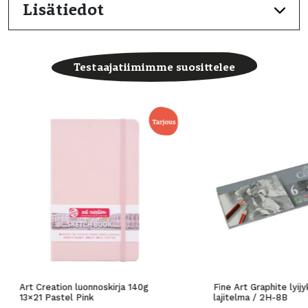
Lisätiedot
Testaajatiimimme suosittelee
Art Creation luonnoskirja 140g
Fine Art Graphite lyij
13×21 Pastel Pink
lajitelma / 2H-8B