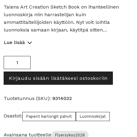
Talens Art Creation Sketch Book on ihanteellinen
luonnoskirja niin harrastelijan kuin
ammattitaiteilijoiden käyttöön. Nyt voit loihtia
luonnoksia samaan kirjaan, käytitpä sitten…
Lue lisää
Art
Creation
luonnoskirja
Kirjaudu sisään lisätäksesi ostoskoriin
140g
13x21
Fresh
Tuotetunnus (SKU):
9314032
Mint
määrä
Osastot:
Paperit kartongit pahvit
Luonnoskirjat
Avainsana tuotteelle
Flyersyksy2026