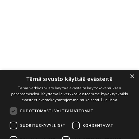
×
Tämä sivusto käyttää evästeitä
Tämä verkkosivusto käyttää evästeitä käyttökokemuksen
parantamiseksi. Käyttämällä verkkosivustoamme hyväksyt kaikki
evästeet evästekäytäntöjemme mukaisesti.
Lue lisää
EHDOTTOMASTI VÄLTTÄMÄTTÖMÄT
SUORITUSKYVYLLISET
KOHDENTAVAT