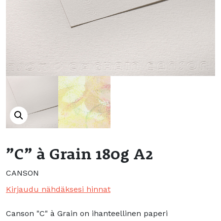
”C” à Grain 180g A2
CANSON
Kirjaudu nähdäksesi hinnat
Canson "C" à Grain on ihanteellinen paperi