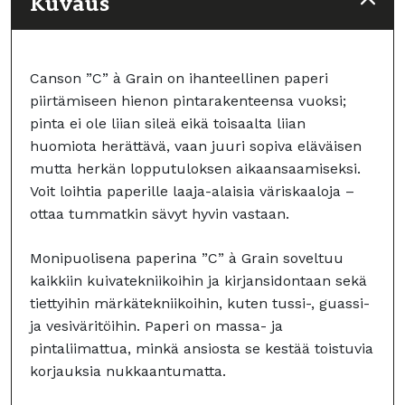
Kuvaus
Canson ”C” à Grain on ihanteellinen paperi
piirtämiseen hienon pintarakenteensa vuoksi;
pinta ei ole liian sileä eikä toisaalta liian
huomiota herättävä, vaan juuri sopiva eläväisen
mutta herkän lopputuloksen aikaansaamiseksi.
Voit loihtia paperille laaja-alaisia väriskaaloja –
ottaa tummatkin sävyt hyvin vastaan.
Monipuolisena paperina ”C” à Grain soveltuu
kaikkiin kuivatekniikoihin ja kirjansidontaan sekä
tiettyihin märkätekniikoihin, kuten tussi-, guassi-
ja vesiväritöihin. Paperi on massa- ja
pintaliimattua, minkä ansiosta se kestää toistuvia
korjauksia nukkaantumatta.