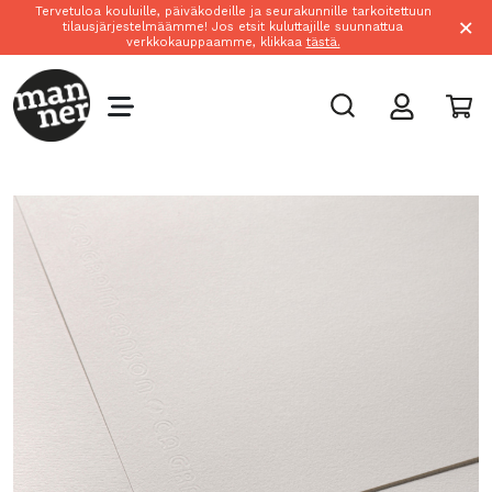
Tervetuloa kouluille, päiväkodeille ja seurakunnille tarkoitettuun
×
tilausjärjestelmäämme! Jos etsit kuluttajille suunnattua
verkkokauppaamme, klikkaa
tästä.