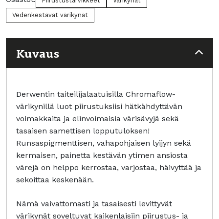
Piirustustarvikkeet
Värikynät
Vedenkestävät värikynät
Kuvaus
Derwentin taiteilijalaatuisilla Chromaflow-
värikynillä luot piirustuksiisi hätkähdyttävän
voimakkaita ja elinvoimaisia värisävyjä sekä
tasaisen samettisen lopputuloksen!
Runsaspigmenttisen, vahapohjaisen lyijyn sekä
kermaisen, painetta kestävän ytimen ansiosta
värejä on helppo kerrostaa, varjostaa, häivyttää ja
sekoittaa keskenään.
Nämä vaivattomasti ja tasaisesti levittyvät
värikynät soveltuvat kaikenlaisiin piirustus- ja