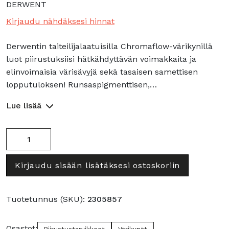
DERWENT
Kirjaudu nähdäksesi hinnat
Derwentin taiteilijalaatuisilla Chromaflow-värikynillä
luot piirustuksiisi hätkähdyttävän voimakkaita ja
elinvoimaisia värisävyjä sekä tasaisen samettisen
lopputuloksen! Runsaspigmenttisen,…
Lue lisää
Chromaflow
värikynät
/24
Kirjaudu sisään lisätäksesi ostoskoriin
määrä
Tuotetunnus (SKU):
2305857
Osastot: