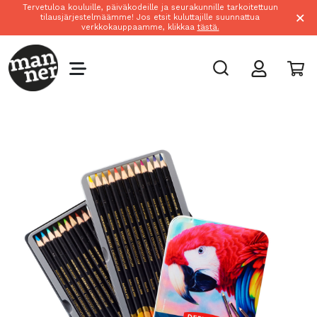
Tervetuloa kouluille, päiväkodeille ja seurakunnille tarkoitettuun
×
tilausjärjestelmäämme! Jos etsit kuluttajille suunnattua
verkkokauppaamme, klikkaa
tästä.