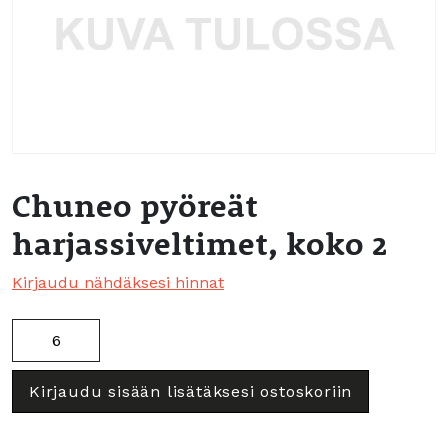
Chuneo pyöreät
harjassiveltimet, koko 2
Kirjaudu nähdäksesi hinnat
Chuneo
pyöreät
harjassiveltimet,
Kirjaudu sisään lisätäksesi ostoskoriin
koko
2