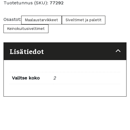
määrä
Tuotetunnus (SKU):
77292
Osastot:
Maalaustarvikkeet
Siveltimet ja paletit
Keinokuitusiveltimet
Lisätiedot
Valitse koko
2