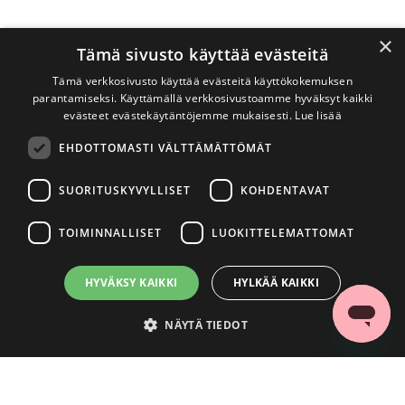
×
Tämä sivusto käyttää evästeitä
Tämä verkkosivusto käyttää evästeitä käyttökokemuksen
parantamiseksi. Käyttämällä verkkosivustoamme hyväksyt kaikki
evästeet evästekäytäntöjemme mukaisesti.
Lue lisää
EHDOTTOMASTI VÄLTTÄMÄTTÖMÄT
SUORITUSKYVYLLISET
KOHDENTAVAT
TOIMINNALLISET
LUOKITTELEMATTOMAT
HYVÄKSY KAIKKI
HYLKÄÄ KAIKKI
NÄYTÄ TIEDOT
Ehdottomasti välttämättömät
Suorituskyvylliset
Kohdentavat