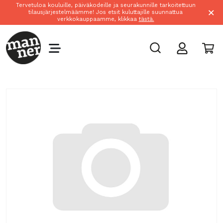
Tervetuloa kouluille, päiväkodeille ja seurakunnille tarkoitettuun
×
tilausjärjestelmäämme! Jos etsit kuluttajille suunnattua
verkkokauppaamme, klikkaa
tästä.