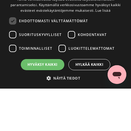
parantamiseksi. Käyttämällä verkkosivustoamme hyväksyt kaikki
evästeet evästekäytäntöjemme mukaisesti.
Lue lisää
EHDOTTOMASTI VÄLTTÄMÄTTÖMÄT
SUORITUSKYVYLLISET
KOHDENTAVAT
TOIMINNALLISET
LUOKITTELEMATTOMAT
HYVÄKSY KAIKKI
HYLKÄÄ KAIKKI
NÄYTÄ TIEDOT
Ehdottomasti välttämättömät
Suorituskyvylliset
Kohdentavat
Toiminnalliset
Luokittelemattomat
Ehdottomasti välttämättömät evästeet mahdollistavat verkkosivuston
perustoiminnot, kuten käyttäjän kirjautumisen ja tilinhallinnan. Sivustoa ei
voida käyttää oikein ilman ehdottoman välttämättömiä evästeitä.