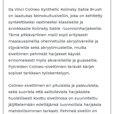
Da Vinci Colineo Synthetic Kolinsky Sable Brush
on laadukas keinokuitusivellin, joka on kehitetty
synteettiseksi vastineeksi klassiselle ja
arvokkaalle Kolinsky Sable -luonnonharjakselle.
Tämä pitkävartinen malli sopii erityisesti
maalausaineilla ohennetuille akryyliväreille ja
öljyväreille sekä akryylimusteille, mutta
siveltimen pehmeät harjakset käyvät
erinomaisesti myös akvarelleille ja guasseille.
Pyöreiden Colineo-siveltimien terävät kärjet
sopivat tarkkaan työskentelyyn.
Colineo-siveltimen eri pituisista ja paksuisista,
sekä suorista että aaltoilevista harjaksista
huolellisesti koottu sivellinosa on suunniteltu
jäljittelemään edeltäjänsä luonnollisia harjaksia
mahdollisimman tarkasti. Pehmeä sivellin on