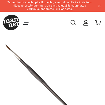
Tervetuloa kouluille, päiväkodeille ja seurakunnille tarkoitettuun
×
tilausjärjestelmäämme! Jos etsit kuluttajille suunnattua
verkkokauppaamme, klikkaa
tästä.