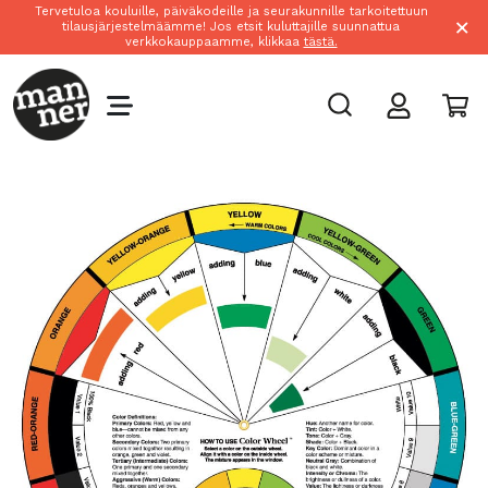
Tervetuloa kouluille, päiväkodeille ja seurakunnille tarkoitettuun
×
tilausjärjestelmäämme! Jos etsit kuluttajille suunnattua
verkkokauppaamme, klikkaa
tästä.