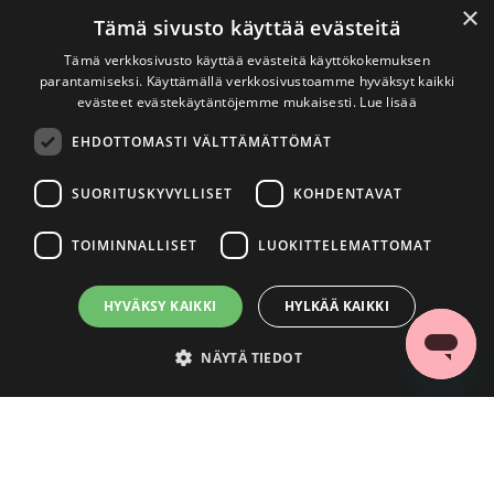
×
Tämä sivusto käyttää evästeitä
Tämä verkkosivusto käyttää evästeitä käyttökokemuksen
parantamiseksi. Käyttämällä verkkosivustoamme hyväksyt kaikki
evästeet evästekäytäntöjemme mukaisesti.
Lue lisää
EHDOTTOMASTI VÄLTTÄMÄTTÖMÄT
SUORITUSKYVYLLISET
KOHDENTAVAT
TOIMINNALLISET
LUOKITTELEMATTOMAT
HYVÄKSY KAIKKI
HYLKÄÄ KAIKKI
NÄYTÄ TIEDOT
Ehdottomasti välttämättömät
Suorituskyvylliset
Kohdentavat
Toiminnalliset
Luokittelemattomat