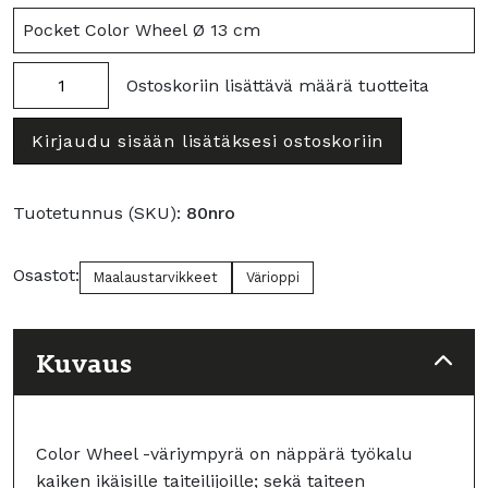
Pocket
Ostoskoriin lisättävä määrä tuotteita
Color
Color
Wheel
Wheel
Kirjaudu sisään lisätäksesi ostoskoriin
Ø
Ø
23,5
13
cm
cm
Tuotetunnus (SKU):
80nro
määrä
määrä
Osastot:
Maalaustarvikkeet
Värioppi
Kuvaus
Color Wheel -väriympyrä on näppärä työkalu
kaiken ikäisille taiteilijoille; sekä taiteen