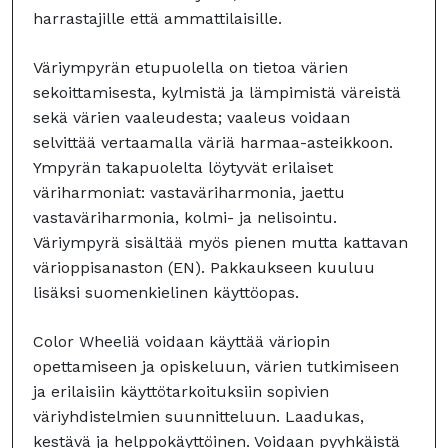
harrastajille että ammattilaisille.
Väriympyrän etupuolella on tietoa värien
sekoittamisesta, kylmistä ja lämpimistä väreistä
sekä värien vaaleudesta; vaaleus voidaan
selvittää vertaamalla väriä harmaa-asteikkoon.
Ympyrän takapuolelta löytyvät erilaiset
väriharmoniat: vastaväriharmonia, jaettu
vastaväriharmonia, kolmi- ja nelisointu.
Väriympyrä sisältää myös pienen mutta kattavan
värioppisanaston (EN). Pakkaukseen kuuluu
lisäksi suomenkielinen käyttöopas.
Color Wheeliä voidaan käyttää väriopin
opettamiseen ja opiskeluun, värien tutkimiseen
ja erilaisiin käyttötarkoituksiin sopivien
väriyhdistelmien suunnitteluun. Laadukas,
kestävä ja helppokäyttöinen. Voidaan pyyhkäistä