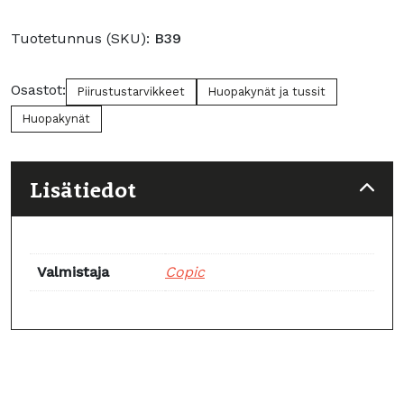
Blue
määrä
Tuotetunnus (SKU):
B39
Osastot:
Piirustustarvikkeet
Huopakynät ja tussit
Huopakynät
Lisätiedot
Valmistaja
Copic