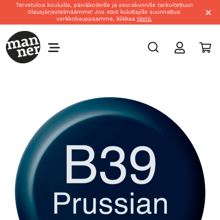
Tervetuloa kouluille, päiväkodeille ja seurakunnille tarkoitettuun
×
tilausjärjestelmäämme! Jos etsit kuluttajille suunnattua
verkkokauppaamme, klikkaa
tästä.