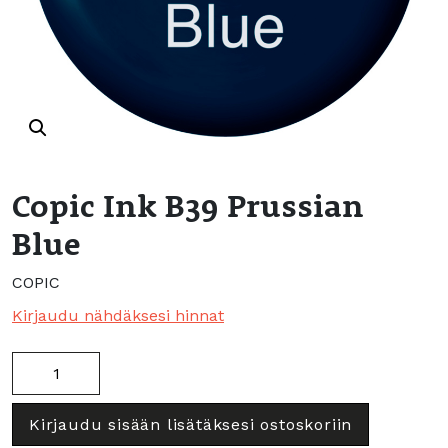
Copic Ink B39 Prussian
Blue
COPIC
Kirjaudu nähdäksesi hinnat
Copic
Ink
B39
Kirjaudu sisään lisätäksesi ostoskoriin
Prussian