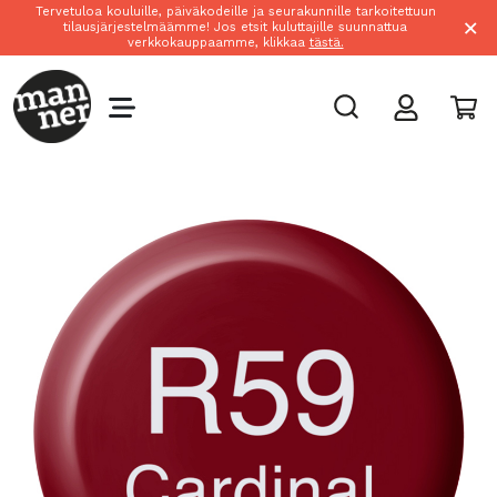
Tervetuloa kouluille, päiväkodeille ja seurakunnille tarkoitettuun
×
tilausjärjestelmäämme! Jos etsit kuluttajille suunnattua
verkkokauppaamme, klikkaa
tästä.