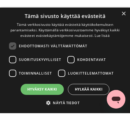
×
Tämä sivusto käyttää evästeitä
Tämä verkkosivusto käyttää evästeitä käyttökokemuksen
parantamiseksi. Käyttämällä verkkosivustoamme hyväksyt kaikki
evästeet evästekäytäntöjemme mukaisesti.
Lue lisää
EHDOTTOMASTI VÄLTTÄMÄTTÖMÄT
SUORITUSKYVYLLISET
KOHDENTAVAT
TOIMINNALLISET
LUOKITTELEMATTOMAT
HYVÄKSY KAIKKI
HYLKÄÄ KAIKKI
NÄYTÄ TIEDOT
Ehdottomasti välttämättömät
Suorituskyvylliset
Kohdentavat