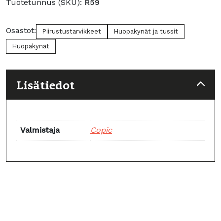
Tuotetunnus (SKU):
R59
Osastot:
Piirustustarvikkeet
Huopakynät ja tussit
Huopakynät
Lisätiedot
Valmistaja
Copic