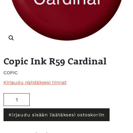
Copic Ink R59 Cardinal
COPIC
Kirjaudu nähdäksesi hinnat
Copic
Ink
R59
Kirjaudu sisään lisätäksesi ostoskoriin
Cardinal
määrä