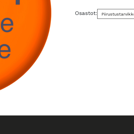
määrä
Osastot:
Piirustustarvik