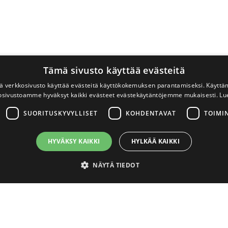
Tämä sivusto käyttää evästeitä
 verkkosivusto käyttää evästeitä käyttökokemuksen parantamiseksi. Käyttä
osivustoamme hyväksyt kaikki evästeet evästekäytäntöjemme mukaisesti.
Lu
SUORITUSKYVYLLISET
KOHDENTAVAT
TOIMI
HYVÄKSY KAIKKI
HYLKÄÄ KAIKKI
NÄYTÄ TIEDOT
välttämättömät
Suorituskyvylliset
Kohdentavat
Toiminnalliset
Luok
ton perustoiminnot, kuten käyttäjän kirjautumisen ja tilinhallinnan. Sivustoa ei void