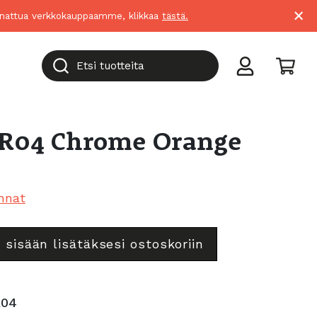
×
suunnattua verkkokauppaamme, klikkaa
tästä.
Etsi tuotteita
YR04 Chrome Orange
nnat
 sisään lisätäksesi ostoskoriin
R04