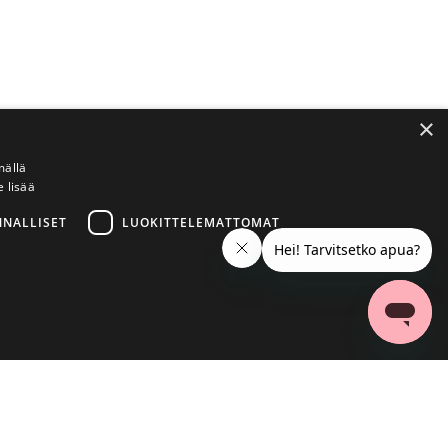
×
mällä
e lisää
NNALLISET
LUOKITTELEMATTOMAT
ittelemattomat
a käyttää oikein ilman ehdottoman välttämättömiä evästeitä.