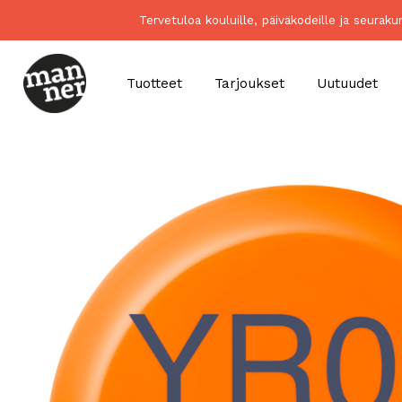
Tervetuloa kouluille, päiväkodeille ja seurak
Tuotteet
Tarjoukset
Uutuudet