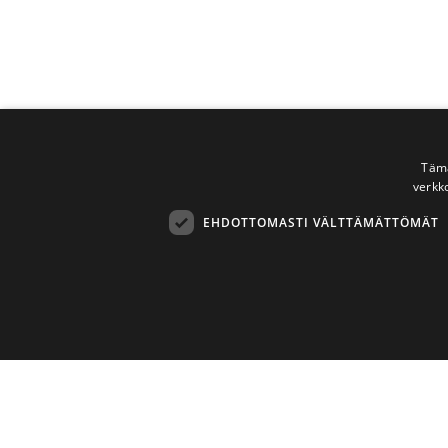
Tämä
verkk
EHDOTTOMASTI VÄLTTÄMÄTTÖMÄT
Ehdottomasti 
Ehdottomasti välttämättömät evästeet mahdollistavat verkkosivus