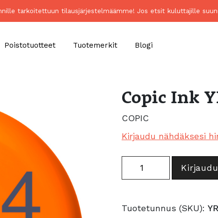
unnille tarkoitettuun tilausjärjestelmäämme! Jos etsit kuluttajille 
Poistotuotteet
Tuotemerkit
Blogi
Copic Ink 
COPIC
Kirjaudu nähdäksesi hi
Copic
Kirjaudu
Ink
YR04
Chrome
Tuotetunnus (SKU):
Y
Orange