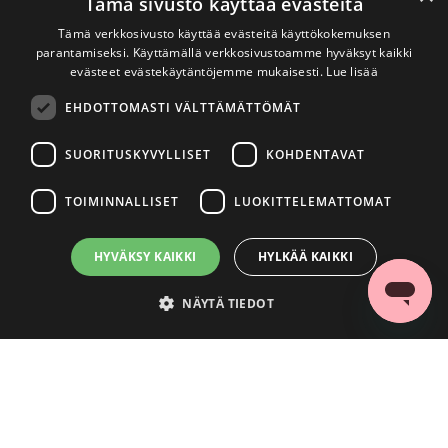
Tämä sivusto käyttää evästeitä
Tämä verkkosivusto käyttää evästeitä käyttökokemuksen
parantamiseksi. Käyttämällä verkkosivustoamme hyväksyt kaikki
evästeet evästekäytäntöjemme mukaisesti.
Lue lisää
EHDOTTOMASTI VÄLTTÄMÄTTÖMÄT
SUORITUSKYVYLLISET
KOHDENTAVAT
TOIMINNALLISET
LUOKITTELEMATTOMAT
HYVÄKSY KAIKKI
HYLKÄÄ KAIKKI
NÄYTÄ TIEDOT
Ehdottomasti välttämättömät
Suorituskyvylliset
Kohdentavat
Toiminnalliset
Luokittelemattomat