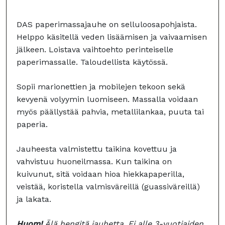
DAS paperimassajauhe on selluloosapohjaista.
Helppo käsitellä veden lisäämisen ja vaivaamisen
jälkeen. Loistava vaihtoehto perinteiselle
paperimassalle. Taloudellista käytössä.
Sopii marionettien ja mobilejen tekoon sekä
kevyenä volyymin luomiseen. Massalla voidaan
myös päällystää pahvia, metallilankaa, puuta tai
paperia.
Jauheesta valmistettu taikina kovettuu ja
vahvistuu huoneilmassa. Kun taikina on
kuivunut, sitä voidaan hioa hiekkapaperilla,
veistää, koristella valmisväreillä (guassiväreillä)
ja lakata.
Huom!
Älä hengitä jauhetta. Ei alle 3-vuotiaiden