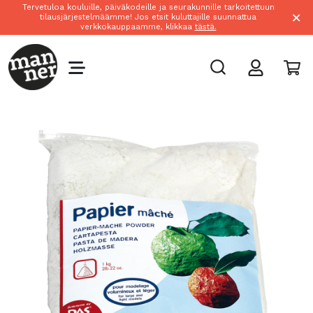
Tervetuloa kouluille, päiväkodeille ja seurakunnille tarkoitettuun
×
tilausjärjestelmäämme! Jos etsit kuluttajille suunnattua
verkkokauppaamme, klikkaa
tästä.