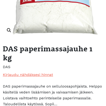
DAS paperimassajauhe 1
kg
DAS
Kirjaudu nähdäksesi hinnat
DAS paperimassajauhe on selluloosapohjaista. Helppo
käsitellä veden lisäämisen ja vaivaamisen jälkeen.
Loistava vaihtoehto perinteiselle paperimassalle.
Taloudellista käytössä. Sopii…