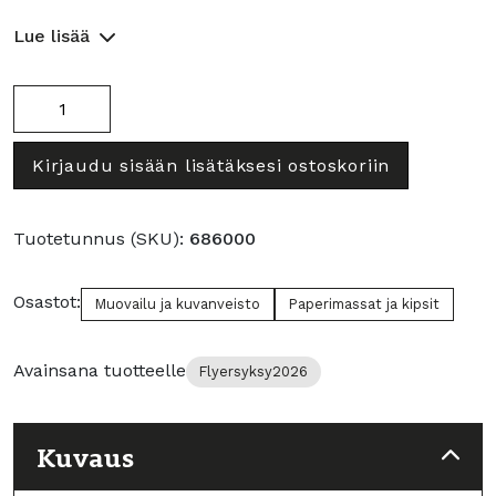
Lue lisää
DAS
paperimassajauhe
1
Kirjaudu sisään lisätäksesi ostoskoriin
kg
määrä
Tuotetunnus (SKU):
686000
Osastot:
Muovailu ja kuvanveisto
Paperimassat ja kipsit
Avainsana tuotteelle
Flyersyksy2026
Kuvaus