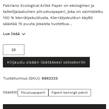
Fabriano Ecological Artist Paper on ekologinen ja
taiteilijalaatuinen piirustuspaperi, joka on valmistettu
100 % kierrätyskuidusta. Kierrätyskuidun käyttö
säästää 15 puuta jokaista tuotettua…
Lue lisää
Eco
piirustuspaperi
200g
Kirjaudu sisään lisätäksesi ostoskoriin
50x65
määrä
Tuotetunnus (SKU):
6862225
Osastot:
Piirustuspaperit
Paperit kartongit pahvit