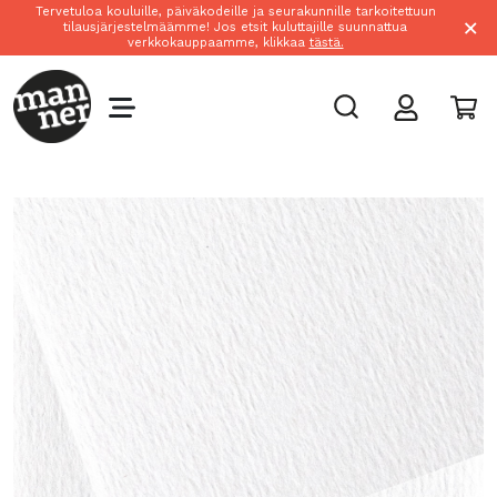
Tervetuloa kouluille, päiväkodeille ja seurakunnille tarkoitettuun
×
tilausjärjestelmäämme! Jos etsit kuluttajille suunnattua
verkkokauppaamme, klikkaa
tästä.