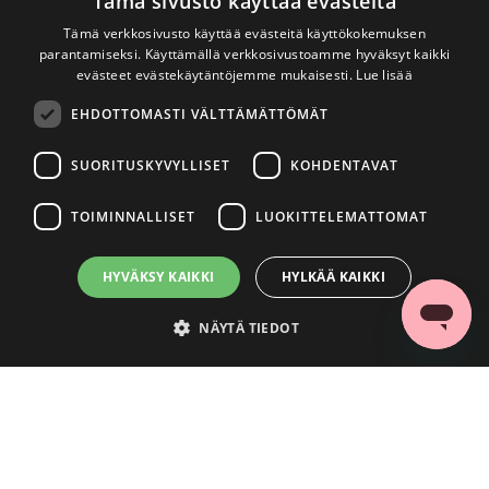
Tämä sivusto käyttää evästeitä
Tämä verkkosivusto käyttää evästeitä käyttökokemuksen
parantamiseksi. Käyttämällä verkkosivustoamme hyväksyt kaikki
evästeet evästekäytäntöjemme mukaisesti.
Lue lisää
EHDOTTOMASTI VÄLTTÄMÄTTÖMÄT
SUORITUSKYVYLLISET
KOHDENTAVAT
TOIMINNALLISET
LUOKITTELEMATTOMAT
HYVÄKSY KAIKKI
HYLKÄÄ KAIKKI
NÄYTÄ TIEDOT
Ehdottomasti välttämättömät
Suorituskyvylliset
Kohdentavat
Toiminnalliset
Luokittelemattomat
Ehdottomasti välttämättömät evästeet mahdollistavat verkkosivuston