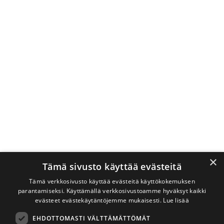
×
Tämä sivusto käyttää evästeitä
Tämä verkkosivusto käyttää evästeitä käyttökokemuksen
parantamiseksi. Käyttämällä verkkosivustoamme hyväksyt kaikki
evästeet evästekäytäntöjemme mukaisesti.
Lue lisää
EHDOTTOMASTI VÄLTTÄMÄTTÖMÄT