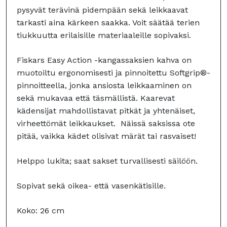
pysyvät terävinä pidempään sekä leikkaavat
tarkasti aina kärkeen saakka. Voit säätää terien
tiukkuutta erilaisille materiaaleille sopivaksi.
Fiskars Easy Action -kangassaksien kahva on
muotoiltu ergonomisesti ja pinnoitettu Softgrip®-
pinnoitteella, jonka ansiosta leikkaaminen on
sekä mukavaa että täsmällistä. Kaarevat
kädensijat mahdollistavat pitkät ja yhtenäiset,
virheettömät leikkaukset. Näissä saksissa ote
pitää, vaikka kädet olisivat märät tai rasvaiset!
Helppo lukita; saat sakset turvallisesti säilöön.
Sopivat sekä oikea- että vasenkätisille.
Koko: 26 cm