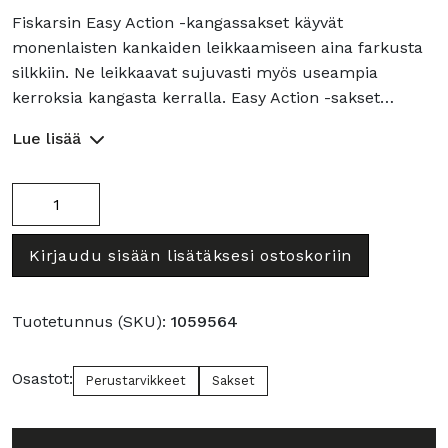
Fiskarsin Easy Action -kangassakset käyvät
monenlaisten kankaiden leikkaamiseen aina farkusta
silkkiin. Ne leikkaavat sujuvasti myös useampia
kerroksia kangasta kerralla. Easy Action -sakset…
Lue lisää
Fiskars
Easy
Action
Kirjaudu sisään lisätäksesi ostoskoriin
kangassakset
määrä
Tuotetunnus (SKU):
1059564
Osastot:
Perustarvikkeet
Sakset