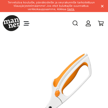
Tervetuloa kouluille, päiväkodeille ja seurakunnille tarkoitettuun
×
tilausjärjestelmäämme! Jos etsit kuluttajille suunnattua
verkkokauppaamme, klikkaa
tästä.