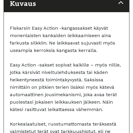
Kuvaus
Fiskarsin Easy Action -kangassakset käyvät
monenlaisten kankaiden leikkaamiseen aina
farkusta silkkiin. Ne leikkaavat sujuvasti myös
useampia kerroksia kangasta kerralla.
Easy Action -sakset sopivat kaikille – myös niille,
jotka kärsivät niveltulehduksesta tai käden
heikentyneestä toimintakyvystä. Saksissa
nimittäin on pitkien terien lisäksi myös kätevä
automaattinen jousimekanismi, joka avaa terät
puolestasi jokaisen leikkauksen jälkeen. Näin
kätesi rasittuvat leikattaessa vähemmän.
Korkealaatuiset, ruostumattomasta teräksestä
valmistetut terät ovat tarkkuushiotut, eli ne