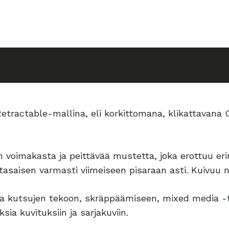
etractable-mallina, eli korkittomana, klikattavana C
 voimakasta ja peittävää mustetta, joka erottuu eri
asaisen varmasti viimeiseen pisaraan asti. Kuivuu n
n ja kutsujen tekoon, skräppäämiseen, mixed media -tö
ia kuvituksiin ja sarjakuviin.