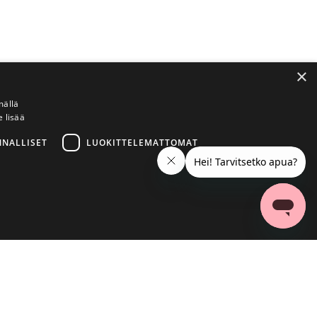
×
mällä
e lisää
NNALLISET
LUOKITTELEMATTOMAT
ittelemattomat
a käyttää oikein ilman ehdottoman välttämättömiä evästeitä.
Tutustu