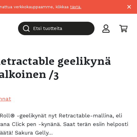
×
suunnattua verkkokauppaamme, klikkaa
tästä.
Etsi tuotteita
Retractable geelikynä
alkoinen /3
nnat
Roll® -geelikynät nyt Retractable-mallina, eli
vana Click pen -kynänä. Saat terän esiin helposti
päätä! Sakura Gelly…