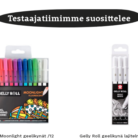
Testaajatiimimme suosittelee
 Moonlight geelikynät /12
Gelly Roll geelikynä lajite