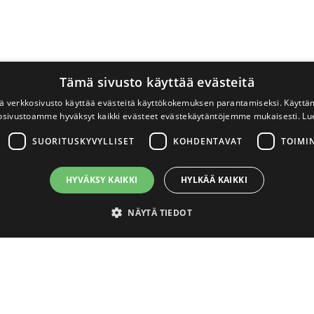
Tämä sivusto käyttää evästeitä
 verkkosivusto käyttää evästeitä käyttökokemuksen parantamiseksi. Käyttä
osivustoamme hyväksyt kaikki evästeet evästekäytäntöjemme mukaisesti.
Lu
SUORITUSKYVYLLISET
KOHDENTAVAT
TOIMI
HYVÄKSY KAIKKI
HYLKÄÄ KAIKKI
NÄYTÄ TIEDOT
välttämättömät
Suorituskyvylliset
Kohdentavat
Toiminnalliset
Luok
ton perustoiminnot, kuten käyttäjän kirjautumisen ja tilinhallinnan. Sivustoa ei void
lvelu
Usein kysyttyä