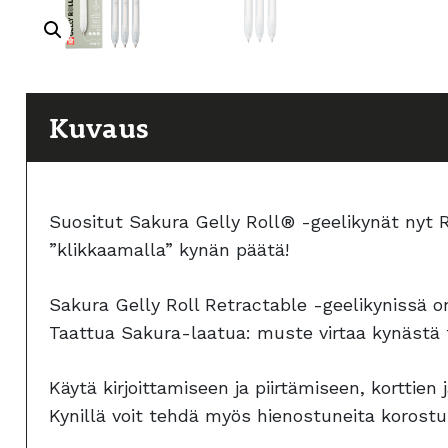
Kuvaus
Suositut Sakura Gelly Roll® -geelikynät nyt R
”klikkaamalla” kynän päätä!
Sakura Gelly Roll Retractable -geelikynissä on
Taattua Sakura-laatua: muste virtaa kynästä t
Käytä kirjoittamiseen ja piirtämiseen, korttie
Kynillä voit tehdä myös hienostuneita korostuks