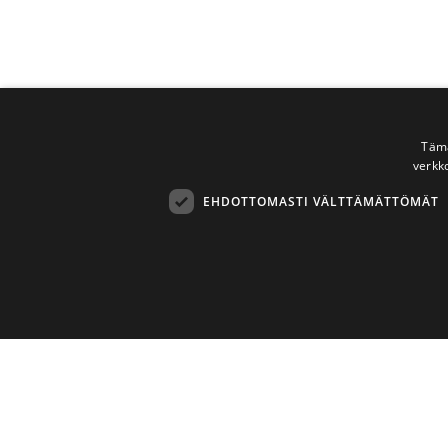
Tämä
verkk
EHDOTTOMASTI VÄLTTÄMÄTTÖMÄT
Ehdottomasti 
Ehdottomasti välttämättömät evästeet mahdollistavat verkkosivus
Asiakaspa