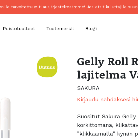
unnille tarkoitettuun tilausjärjestelmäämme! Jos etsit kuluttajille 
Poistotuotteet
Tuotemerkit
Blogi
Gelly Roll 
lajitelma V
SAKURA
Kirjaudu nähdäksesi hi
Suositut Sakura Gelly 
korkittomana, klikatta
”klikkaamalla” kynän 