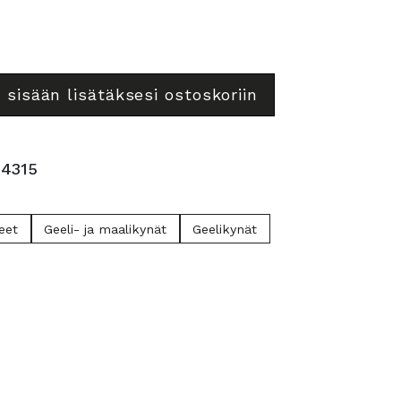
 sisään lisätäksesi ostoskoriin
4315
keet
Geeli- ja maalikynät
Geelikynät