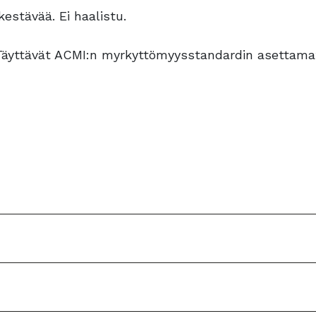
estävää. Ei haalistu.
n. Täyttävät ACMI:n myrkyttömyysstandardin asettam