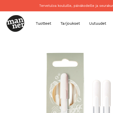
Tervetuloa kouluille, päiväkodeille ja seurak
Tuotteet
Tarjoukset
Uutuudet