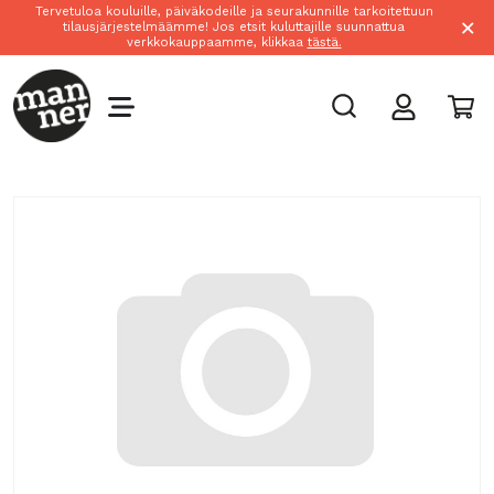
Tervetuloa kouluille, päiväkodeille ja seurakunnille tarkoitettuun
×
tilausjärjestelmäämme! Jos etsit kuluttajille suunnattua
verkkokauppaamme, klikkaa
tästä.