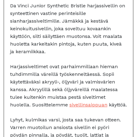
Da Vinci Junior Synthetic Bristle harjassivellin on
synteettinen vastine perinteisille
sianharjassiveltimille. Jämäkkä ja kestävä
keinokuitusivellin, joka soveltuu kovaankin
käyttöön, silti säilyttäen muotonsa. Voit maalata
huoletta karkeitakin pintoja, kuten puuta, kiveä
ja keramiikkaa.
Harjassiveltimet ovat parhaimmillaan hieman
tuhdimmilla väreillä työskenneltäessä. Sopii
käytettäväksi akryyli-, öljyväri ja valmisvärien
kanssa. Akryylillä sekä öljyväreillä maalatessa
tulee kuitenkin muistaa pestä siveltimet
huolella. Suosittelemme
sivellinsaippuan
käyttöä.
Lyhyt, kulmikas varsi, josta saa tukevan otteen.
Varren muotoilun ansiosta sivellin ei pyöri
pöydän pinnalla, ja pöydät, tuolit, lattiat ja