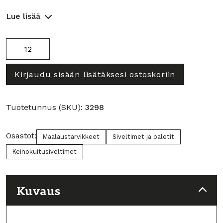
Lue lisää
Junior
litteät
harjassiveltimet
Kirjaudu sisään lisätäksesi ostoskoriin
koko
8
määrä
Tuotetunnus (SKU):
3298
Osastot:
Maalaustarvikkeet
Siveltimet ja paletit
Keinokuitusiveltimet
Kuvaus