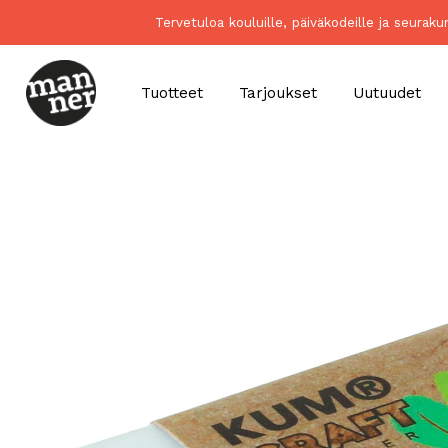
Tervetuloa kouluille, päiväkodeille ja seurak
Tuotteet
Tarjoukset
Uutuudet