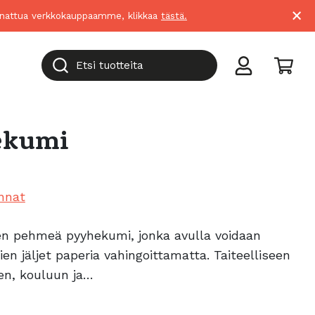
×
suunnattua verkkokauppaamme, klikkaa
tästä.
Etsi tuotteita
ekumi
nnat
en pehmeä pyyhekumi, jonka avulla voidaan
nien jäljet paperia vahingoittamatta. Taiteelliseen
een, kouluun ja…