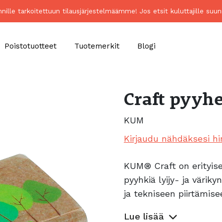
unnille tarkoitettuun tilausjärjestelmäämme! Jos etsit kuluttajille 
Poistotuotteet
Tuotemerkit
Blogi
Craft pyyh
KUM
Kirjaudu nähdäksesi hi
KUM® Craft on erityis
pyyhkiä lyijy- ja väriky
ja tekniseen piirtämis
Lue lisää