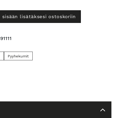
 sisään lisätäksesi ostoskoriin
91111
t
Pyyhekumit