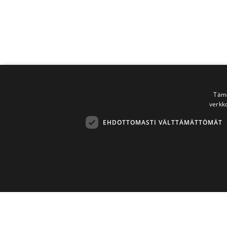
Tämä
verkk
EHDOTTOMASTI VÄLTTÄMÄTTÖMÄT
Ehdottomasti 