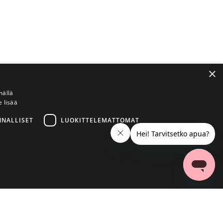
×
mällä
e lisää
NNALLISET
LUOKITTELEMATTOMAT
ittelemattomat