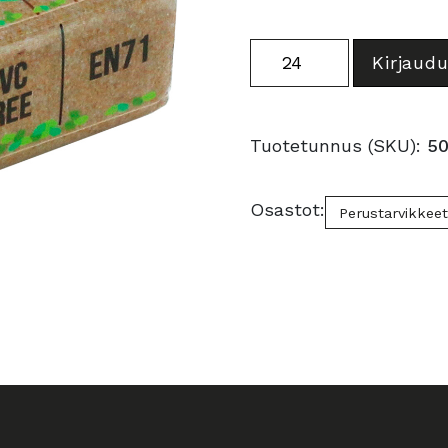
Craft
Kirjaudu
pyyhekumi
määrä
Tuotetunnus (SKU):
50
Osastot:
Perustarvikkee