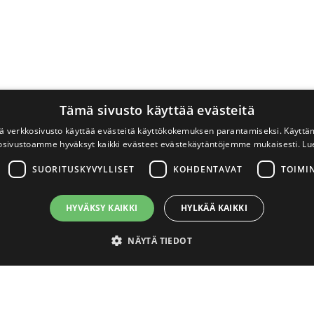
Tämä sivusto käyttää evästeitä
 verkkosivusto käyttää evästeitä käyttökokemuksen parantamiseksi. Käyttä
osivustoamme hyväksyt kaikki evästeet evästekäytäntöjemme mukaisesti.
Lu
SUORITUSKYVYLLISET
KOHDENTAVAT
TOIMI
HYVÄKSY KAIKKI
HYLKÄÄ KAIKKI
NÄYTÄ TIEDOT
välttämättömät
Suorituskyvylliset
Kohdentavat
Toiminnalliset
Luok