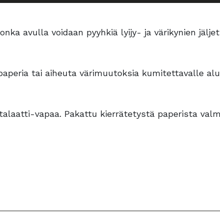
a avulla voidaan pyyhkiä lyijy- ja värikynien jäljet 
 paperia tai aiheuta värimuutoksia kumitettavalle al
ftalaatti-vapaa. Pakattu kierrätetystä paperista va