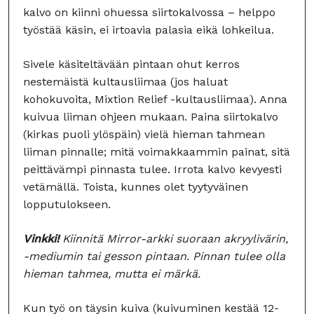
kalvo on kiinni ohuessa siirtokalvossa – helppo
työstää käsin, ei irtoavia palasia eikä lohkeilua.
Sivele käsiteltävään pintaan ohut kerros
nestemäistä kultausliimaa (jos haluat
kohokuvoita, Mixtion Relief -kultausliimaa). Anna
kuivua liiman ohjeen mukaan. Paina siirtokalvo
(kirkas puoli ylöspäin) vielä hieman tahmean
liiman pinnalle; mitä voimakkaammin painat, sitä
peittävämpi pinnasta tulee. Irrota kalvo kevyesti
vetämällä. Toista, kunnes olet tyytyväinen
lopputulokseen.
Vinkki!
Kiinnitä Mirror-arkki suoraan akryylivärin,
-mediumin tai gesson pintaan. Pinnan tulee olla
hieman tahmea, mutta ei märkä.
Kun työ on täysin kuiva (kuivuminen kestää 12-