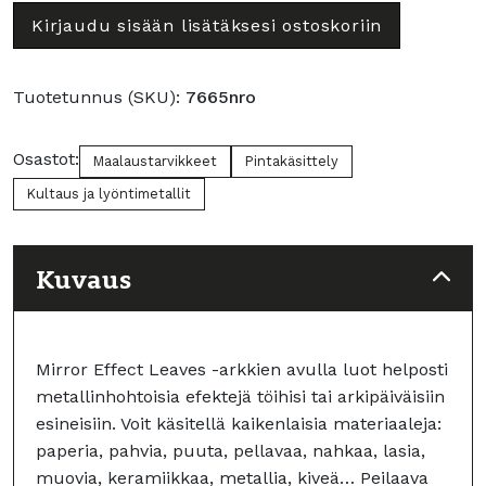
Effect
Metal
Kirjaudu sisään lisätäksesi ostoskoriin
Metal
Leaf
Leaf
Gold
Silver
määrä
Tuotetunnus (SKU):
7665nro
määrä
Osastot:
Maalaustarvikkeet
Pintakäsittely
Kultaus ja lyöntimetallit
Kuvaus
Mirror Effect Leaves -arkkien avulla luot helposti
metallinhohtoisia efektejä töihisi tai arkipäiväisiin
esineisiin. Voit käsitellä kaikenlaisia materiaaleja:
paperia, pahvia, puuta, pellavaa, nahkaa, lasia,
muovia, keramiikkaa, metallia, kiveä… Peilaava