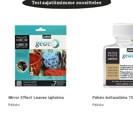
Testaajatiimimme suosittelee
Mirror Effect Leaves lajitelma
Pébéo kultausliima 7
Pébéo
Pébéo