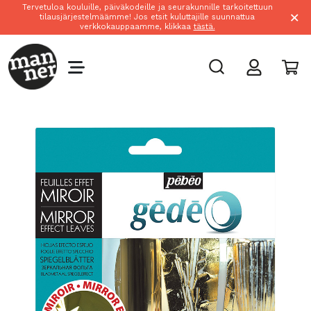
Tervetuloa kouluille, päiväkodeille ja seurakunnille tarkoitettuun
×
tilausjärjestelmäämme! Jos etsit kuluttajille suunnattua
verkkokauppaamme, klikkaa
tästä.