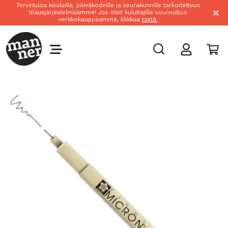
Tervetuloa kouluille, päiväkodeille ja seurakunnille tarkoitettuun
×
tilausjärjestelmäämme! Jos etsit kuluttajille suunnattua
verkkokauppaamme, klikkaa
tästä.