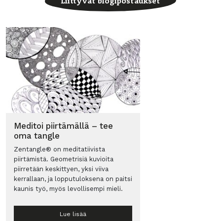
Liittyvät blogipostaukset
Meditoi piirtämällä – tee
oma tangle
Zentangle® on meditatiivista
piirtämistä. Geometrisiä kuvioita
piirretään keskittyen, yksi viiva
kerrallaan, ja lopputuloksena on paitsi
kaunis työ, myös levollisempi mieli.
Lue lisää