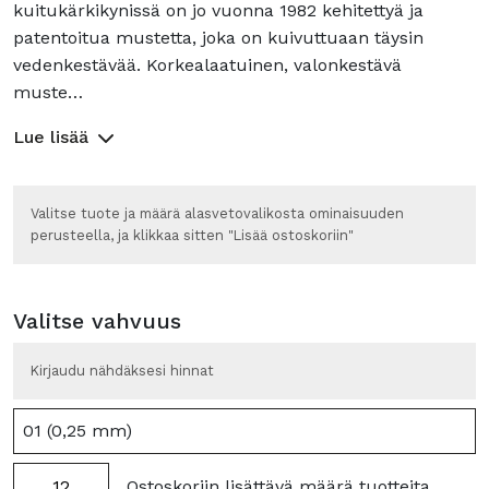
kuitukärkikynissä on jo vuonna 1982 kehitettyä ja
patentoitua mustetta, joka on kuivuttuaan täysin
vedenkestävää. Korkealaatuinen, valonkestävä
muste…
Lue lisää
Valitse tuote ja määrä alasvetovalikosta ominaisuuden
perusteella, ja klikkaa sitten "Lisää ostoskoriin"
Valitse vahvuus
Kirjaudu nähdäksesi hinnat
Pigma
Ostoskoriin lisättävä määrä tuotteita