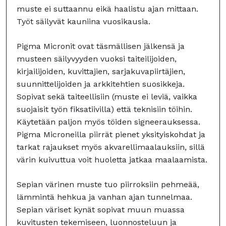
muste ei suttaannu eikä haalistu ajan mittaan.
Työt säilyvät kauniina vuosikausia.
Pigma Micronit ovat täsmällisen jälkensä ja
musteen säilyvyyden vuoksi taiteilijoiden,
kirjailijoiden, kuvittajien, sarjakuvapiirtäjien,
suunnittelijoiden ja arkkitehtien suosikkeja.
Sopivat sekä taiteellisiin (muste ei leviä, vaikka
suojaisit työn fiksatiivilla) että teknisiin töihin.
Käytetään paljon myös töiden signeerauksessa.
Pigma Microneilla piirrät pienet yksityiskohdat ja
tarkat rajaukset myös akvarellimaalauksiin, sillä
värin kuivuttua voit huoletta jatkaa maalaamista.
Sepian värinen muste tuo piirroksiin pehmeää,
lämmintä hehkua ja vanhan ajan tunnelmaa.
Sepian väriset kynät sopivat muun muassa
kuvitusten tekemiseen, luonnosteluun ja