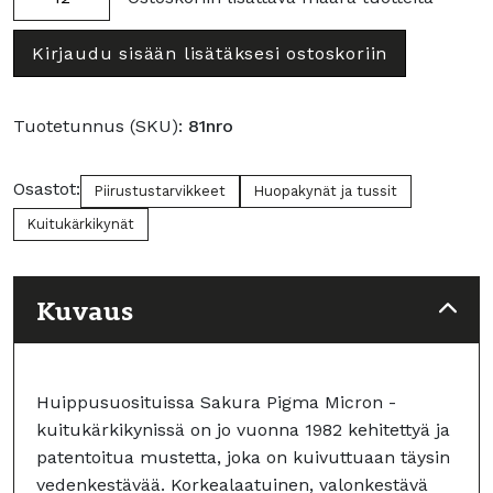
Pigma
Micron
Micron
sepia,
Kirjaudu sisään lisätäksesi ostoskoriin
sepia,
01
05
(0,25
(0,45
mm)
Tuotetunnus (SKU):
81nro
mm)
määrä
määrä
Osastot:
Piirustustarvikkeet
Huopakynät ja tussit
Kuitukärkikynät
Kuvaus
Huippusuosituissa Sakura Pigma Micron -
kuitukärkikynissä on jo vuonna 1982 kehitettyä ja
patentoitua mustetta, joka on kuivuttuaan täysin
vedenkestävää. Korkealaatuinen, valonkestävä