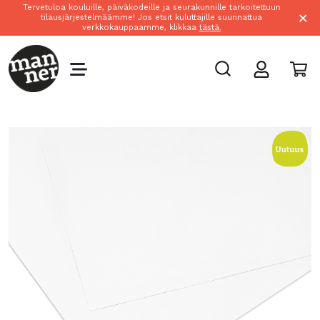
Tervetuloa kouluille, päiväkodeille ja seurakunnille tarkoitettuun
×
tilausjärjestelmäämme! Jos etsit kuluttajille suunnattua
verkkokauppaamme, klikkaa
tästä.