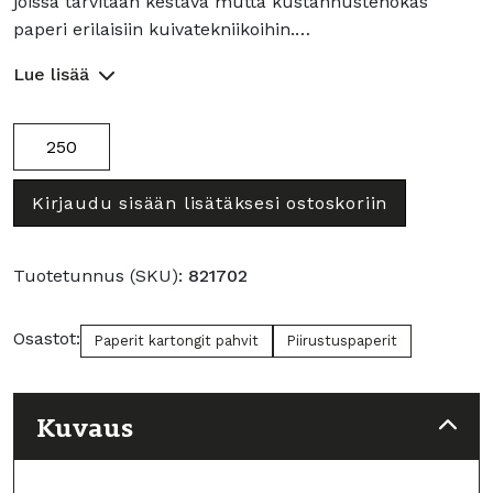
joissa tarvitaan kestävä mutta kustannustehokas
paperi erilaisiin kuivatekniikoihin.…
Lue lisää
Piirustuspaperi
170g
A2
Kirjaudu sisään lisätäksesi ostoskoriin
määrä
Tuotetunnus (SKU):
821702
Osastot:
Paperit kartongit pahvit
Piirustuspaperit
Kuvaus