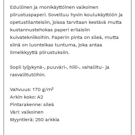
Edullinen ja monikäyttöinen valkoinen
piirustuspaperi. Soveltuu hyvin koulukäyttöön ja
opetustilanteisiin, joissa tarvitaan kestävä mutta
kustannustehokas paperi erilaisiin
kuivatekniikoihin. Paperin pinta on sileä, mutta
siinä on luonteikas tuntuma, joka antaa
ilmeikkyyttä piirustuksiin.
Sopii lyijykynä-, puuväri-, hiili-, vahaliitu- ja
rasvaliitutöihin.
Vahvuus: 170 g/m²
Arkin koko: A2
Pintarakenne: sileä
Väri: valkoinen
Myyntierä: 250 arkkia