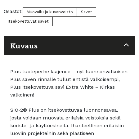
valkoinen
määrä
Osastot:
Muovailu ja kuvanveisto
Savet
Itsekovettuvat savet
Kuvaus
Plus tuoteperhe laajenee – nyt luonnonvalkoisen
Plus saven rinnalle tullut entistä valkoisempi,
Plus itsekovettuva savi Extra White – Kirkas
valkoinen!
SIO-2® Plus on itsekovettuvaa luonnonsavea,
josta voidaan muovata erilaisia veistoksia sekä
koriste- ja käyttöesineitä. Ihanteellinen erilaisiin
luoviin projekteihin sekä plastiseen