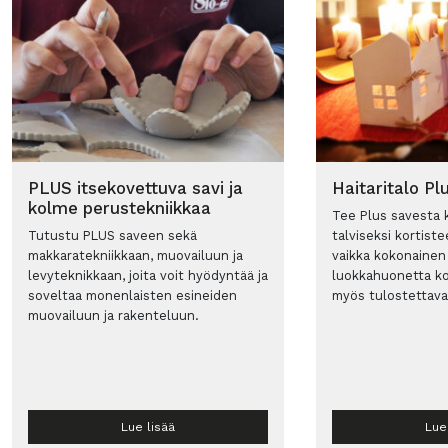
PLUS itsekovettuva savi ja
Haitaritalo Pl
kolme perustekniikkaa
Tee Plus savesta k
Tutustu PLUS saveen sekä
talviseksi kortiste
makkaratekniikkaan, muovailuun ja
vaikka kokonainen 
levyteknikkaan, joita voit hyödyntää ja
luokkahuonetta k
soveltaa monenlaisten esineiden
myös tulostettava
muovailuun ja rakenteluun.
Lue lisää
Lue