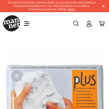
Tervetuloa kouluille, päiväkodeille ja seurakunnille tarkoitettuun
×
tilausjärjestelmäämme! Jos etsit kuluttajille suunnattua
verkkokauppaamme, klikkaa
tästä.