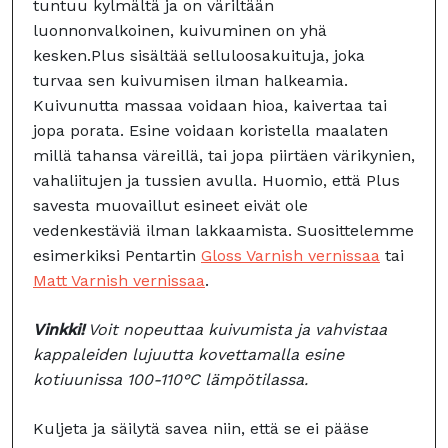
tuntuu kylmältä ja on väriltään
luonnonvalkoinen, kuivuminen on yhä
kesken.Plus sisältää selluloosakuituja, joka
turvaa sen kuivumisen ilman halkeamia.
Kuivunutta massaa voidaan hioa, kaivertaa tai
jopa porata. Esine voidaan koristella maalaten
millä tahansa väreillä, tai jopa piirtäen värikynien,
vahaliitujen ja tussien avulla. Huomio, että Plus
savesta muovaillut esineet eivät ole
vedenkestäviä ilman lakkaamista. Suosittelemme
esimerkiksi Pentartin
Gloss Varnish vernissaa
tai
Matt Varnish vernissaa
.
Vinkki!
Voit nopeuttaa kuivumista ja vahvistaa
kappaleiden lujuutta kovettamalla esine
kotiuunissa 100-110°C lämpötilassa.
Kuljeta ja säilytä savea niin, että se ei pääse