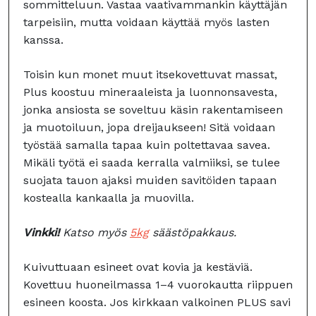
sommitteluun. Vastaa vaativammankin käyttäjän
tarpeisiin, mutta voidaan käyttää myös lasten
kanssa.
Toisin kun monet muut itsekovettuvat massat,
Plus koostuu mineraaleista ja luonnonsavesta,
jonka ansiosta se soveltuu käsin rakentamiseen
ja muotoiluun, jopa dreijaukseen! Sitä voidaan
työstää samalla tapaa kuin poltettavaa savea.
Mikäli työtä ei saada kerralla valmiiksi, se tulee
suojata tauon ajaksi muiden savitöiden tapaan
kostealla kankaalla ja muovilla.
Vinkki!
Katso myös
5kg
säästöpakkaus.
Kuivuttuaan esineet ovat kovia ja kestäviä.
Kovettuu huoneilmassa 1–4 vuorokautta riippuen
esineen koosta. Jos kirkkaan valkoinen PLUS savi