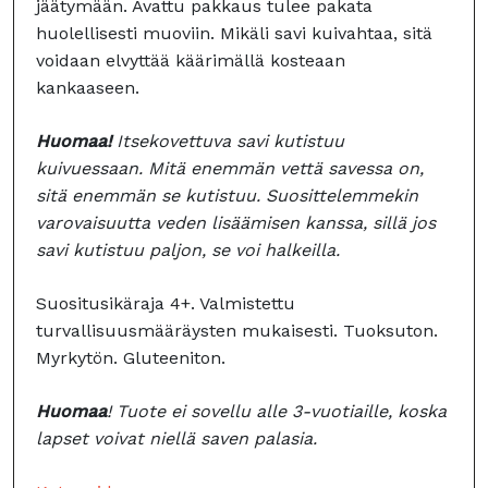
jäätymään. Avattu pakkaus tulee pakata
huolellisesti muoviin. Mikäli savi kuivahtaa, sitä
voidaan elvyttää käärimällä kosteaan
kankaaseen.
Huomaa!
Itsekovettuva savi kutistuu
kuivuessaan. Mitä enemmän vettä savessa on,
sitä enemmän se kutistuu. Suosittelemmekin
varovaisuutta veden lisäämisen kanssa, sillä jos
savi kutistuu paljon, se voi halkeilla.
Suositusikäraja 4+. Valmistettu
turvallisuusmääräysten mukaisesti. Tuoksuton.
Myrkytön. Gluteeniton.
Huomaa
! Tuote ei sovellu alle 3-vuotiaille, koska
lapset voivat niellä saven palasia.