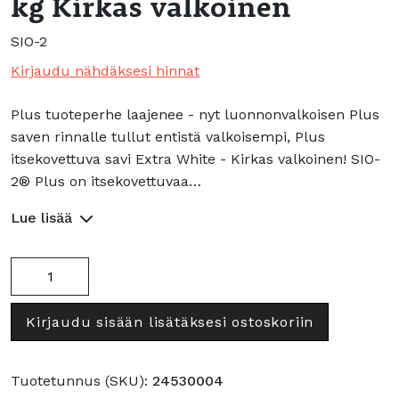
kg Kirkas valkoinen
SIO-2
Kirjaudu nähdäksesi hinnat
Plus tuoteperhe laajenee - nyt luonnonvalkoisen Plus
saven rinnalle tullut entistä valkoisempi, Plus
itsekovettuva savi Extra White - Kirkas valkoinen! SIO-
2® Plus on itsekovettuvaa…
Lue lisää
Plus
itsekovettuva
savi
Kirjaudu sisään lisätäksesi ostoskoriin
1
kg
Kirkas
Tuotetunnus (SKU):
24530004