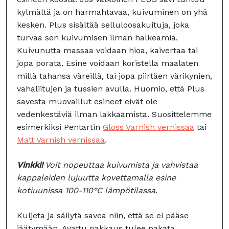
kylmältä ja on harmahtavaa, kuivuminen on yhä
kesken. Plus sisältää selluloosakuituja, joka
turvaa sen kuivumisen ilman halkeamia.
Kuivunutta massaa voidaan hioa, kaivertaa tai
jopa porata. Esine voidaan koristella maalaten
millä tahansa väreillä, tai jopa piirtäen värikynien,
vahaliitujen ja tussien avulla. Huomio, että Plus
savesta muovaillut esineet eivät ole
vedenkestäviä ilman lakkaamista. Suosittelemme
esimerkiksi Pentartin
Gloss Varnish vernissaa
tai
Matt Varnish vernissaa
.
Vinkki!
Voit nopeuttaa kuivumista ja vahvistaa
kappaleiden lujuutta kovettamalla esine
kotiuunissa 100-110°C lämpötilassa.
Kuljeta ja säilytä savea niin, että se ei pääse
jäätymään. Avattu pakkaus tulee pakata