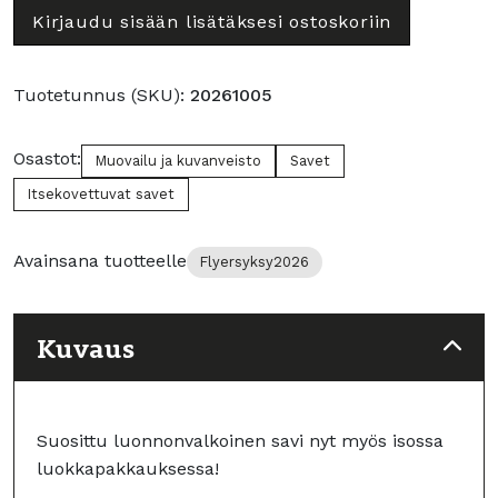
savi
Kirjaudu sisään lisätäksesi ostoskoriin
10
kg
Luonnonvalkoinen
Tuotetunnus (SKU):
20261005
määrä
Osastot:
Muovailu ja kuvanveisto
Savet
Itsekovettuvat savet
Avainsana tuotteelle
Flyersyksy2026
Kuvaus
Suosittu luonnonvalkoinen savi nyt myös isossa
luokkapakkauksessa!