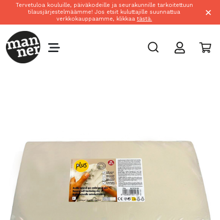
Tervetuloa kouluille, päiväkodeille ja seurakunnille tarkoitettuun
×
tilausjärjestelmäämme! Jos etsit kuluttajille suunnattua
verkkokauppaamme, klikkaa
tästä.