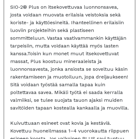
SIO-2® Plus on itsekovettuvaa luonnonsavea,
josta voidaan muovata erilaisia veistoksia sekä
koriste- ja käyttöesineitä. Ihanteellinen erilaisiin
luoviin projekteihin sekä plastiseen
sommitteluun. Vastaa vaativammankin käyttäjän
tarpeisiin, mutta voidaan käyttää myös lasten
kanssa.Toisin kun monet muut itsekovettuvat
massat, Plus koostuu mineraaleista ja
luonnonsavesta, jonka ansiosta se soveltuu käsin
rakentamiseen ja muotoiluun, jopa dreijaukseen!
Sitä voidaan työstää samalla tapaa kuin
poltettavaa savea. Mikäli työtä ei saada kerralla
valmiiksi, se tulee suojata tauon ajaksi muiden
savitöiden tapaan kostealla kankaalla ja muovilla.
Kuivuttuaan esineet ovat kovia ja kestäviä.
Kovettuu huoneilmassa 1–4 vuorokautta riippuen
esineen koosta. Jos valkoinen PLUS savi tuntuu