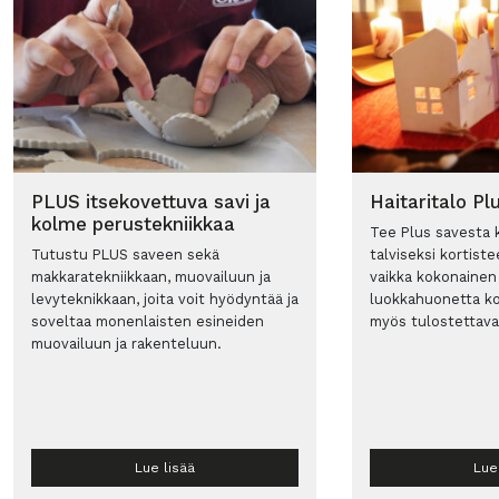
PLUS itsekovettuva savi ja
Haitaritalo Pl
kolme perustekniikkaa
Tee Plus savesta k
Tutustu PLUS saveen sekä
talviseksi kortiste
makkaratekniikkaan, muovailuun ja
vaikka kokonainen 
levyteknikkaan, joita voit hyödyntää ja
luokkahuonetta k
soveltaa monenlaisten esineiden
myös tulostettava
muovailuun ja rakenteluun.
Lue lisää
Lue