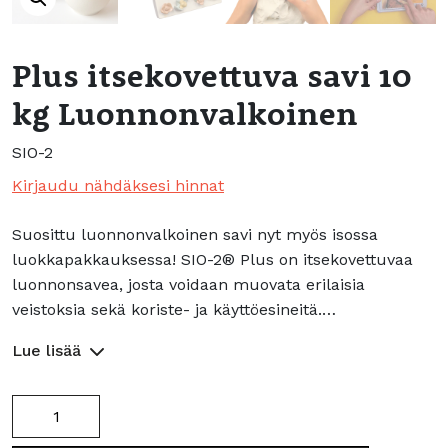
Plus itsekovettuva savi 10
kg Luonnonvalkoinen
SIO-2
Kirjaudu nähdäksesi hinnat
Suosittu luonnonvalkoinen savi nyt myös isossa
luokkapakkauksessa! SIO-2® Plus on itsekovettuvaa
luonnonsavea, josta voidaan muovata erilaisia
veistoksia sekä koriste- ja käyttöesineitä.…
Lue lisää
Plus
itsekovettuva