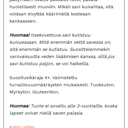
huolellisesti muoviin. Mikäli savi kuivahtaa, sitä
voidaan elvyttää käärimällä kosteaan
kankaaseen.
Huomaa!
Itsekovettuva savi kutistuu
kuivuessaan. Mitä enemmän vettä savessa on,
sitä enemmän se kutistuu. Suosittelemmekin
varovaisuutta veden lisäämisen kanssa, sillä jos
savi kutistuu paljon, se voi halkeilla.
Suositusikäraja 4+. Valmistettu
turvallisuusmääräysten mukaisesti. Tuoksuton.
Myrkytön. Gluteeniton.
Huomaa
! Tuote ei sovellu alle 3-vuotiaille, koska
lapset voivat niellä saven palasia.
Katso video