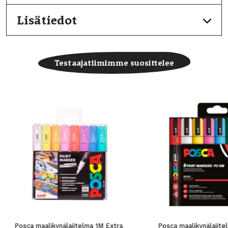
Lisätiedot
Testaajatiimimme suosittelee
Posca maalikynälajitelma 1M Extra
Posca maalikynälajit