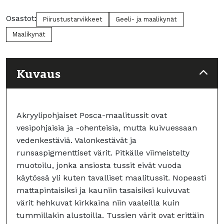
määrä
Osastot:
Piirustustarvikkeet
Geeli- ja maalikynät
Maalikynät
Kuvaus
Akryylipohjaiset Posca-maalitussit ovat
vesipohjaisia ja -ohenteisia, mutta kuivuessaan
vedenkestäviä. Valonkestävät ja
runsaspigmenttiset värit. Pitkälle viimeistelty
muotoilu, jonka ansiosta tussit eivät vuoda
käytössä yli kuten tavalliset maalitussit. Nopeasti
mattapintaisiksi ja kauniin tasaisiksi kuivuvat
värit hehkuvat kirkkaina niin vaaleilla kuin
tummillakin alustoilla. Tussien värit ovat erittäin