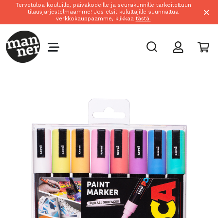
Tervetuloa kouluille, päiväkodeille ja seurakunnille tarkoitettuun
×
tilausjärjestelmäämme! Jos etsit kuluttajille suunnattua
verkkokauppaamme, klikkaa
tästä.