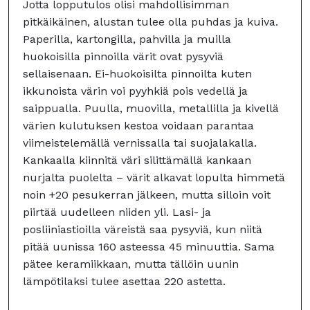
Jotta lopputulos olisi mahdollisimman
pitkäikäinen, alustan tulee olla puhdas ja kuiva.
Paperilla, kartongilla, pahvilla ja muilla
huokoisilla pinnoilla värit ovat pysyviä
sellaisenaan. Ei-huokoisilta pinnoilta kuten
ikkunoista värin voi pyyhkiä pois vedellä ja
saippualla. Puulla, muovilla, metallilla ja kivellä
värien kulutuksen kestoa voidaan parantaa
viimeistelemällä vernissalla tai suojalakalla.
Kankaalla kiinnitä väri silittämällä kankaan
nurjalta puolelta – värit alkavat lopulta himmetä
noin +20 pesukerran jälkeen, mutta silloin voit
piirtää uudelleen niiden yli. Lasi- ja
posliiniastioilla väreistä saa pysyviä, kun niitä
pitää uunissa 160 asteessa 45 minuuttia. Sama
pätee keramiikkaan, mutta tällöin uunin
lämpötilaksi tulee asettaa 220 astetta.