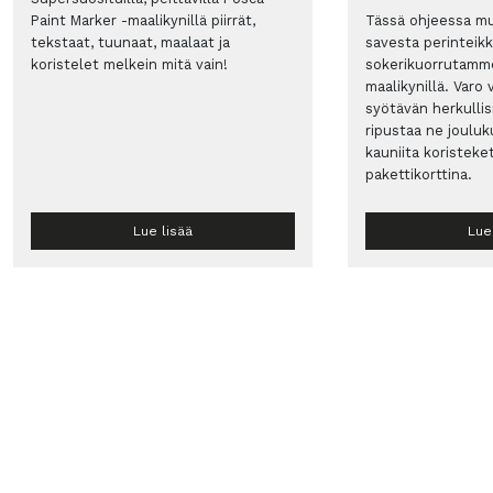
Paint Marker -maalikynillä piirrät,
Tässä ohjeessa m
tekstaat, tuunaat, maalaat ja
savesta perinteikkä
koristelet melkein mitä vain!
sokerikuorrutamm
maalikynillä. Varo 
syötävän herkullisi
ripustaa ne joulu
kauniita koristeket
pakettikorttina.
Lue lisää
Lue