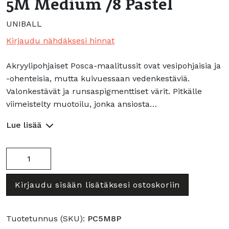
5M Medium /8 Pastel
UNIBALL
Kirjaudu nähdäksesi hinnat
Akryylipohjaiset Posca-maalitussit ovat vesipohjaisia ja
-ohenteisia, mutta kuivuessaan vedenkestäviä.
Valonkestävät ja runsaspigmenttiset värit. Pitkälle
viimeistelty muotoilu, jonka ansiosta…
Lue lisää
Posca
maalikynälajitelma
5M
Kirjaudu sisään lisätäksesi ostoskoriin
Medium
/8
Pastel
Tuotetunnus (SKU):
PC5M8P