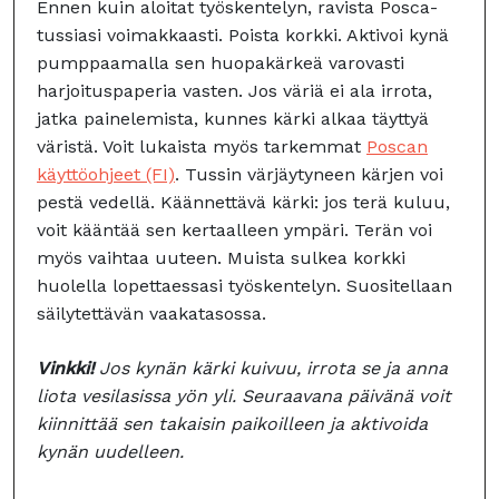
Ennen kuin aloitat työskentelyn, ravista Posca-
tussiasi voimakkaasti. Poista korkki. Aktivoi kynä
pumppaamalla sen huopakärkeä varovasti
harjoituspaperia vasten. Jos väriä ei ala irrota,
jatka painelemista, kunnes kärki alkaa täyttyä
väristä. Voit lukaista myös tarkemmat
Poscan
käyttöohjeet (FI)
. Tussin värjäytyneen kärjen voi
pestä vedellä. Käännettävä kärki: jos terä kuluu,
voit kääntää sen kertaalleen ympäri. Terän voi
myös vaihtaa uuteen. Muista sulkea korkki
huolella lopettaessasi työskentelyn. Suositellaan
säilytettävän vaakatasossa.
Vinkki!
Jos kynän kärki kuivuu, irrota se ja anna
liota vesilasissa yön yli. Seuraavana päivänä voit
kiinnittää sen takaisin paikoilleen ja aktivoida
kynän uudelleen.