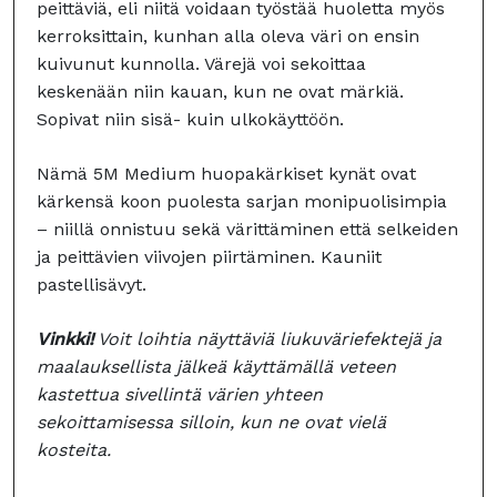
peittäviä, eli niitä voidaan työstää huoletta myös
kerroksittain, kunhan alla oleva väri on ensin
kuivunut kunnolla. Värejä voi sekoittaa
keskenään niin kauan, kun ne ovat märkiä.
Sopivat niin sisä- kuin ulkokäyttöön.
Nämä 5M Medium huopakärkiset kynät ovat
kärkensä koon puolesta sarjan monipuolisimpia
– niillä onnistuu sekä värittäminen että selkeiden
ja peittävien viivojen piirtäminen. Kauniit
pastellisävyt.
Vinkki!
Voit loihtia näyttäviä liukuväriefektejä ja
maalauksellista jälkeä käyttämällä veteen
kastettua sivellintä värien yhteen
sekoittamisessa silloin, kun ne ovat vielä
kosteita.