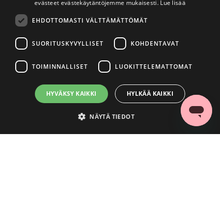
evästeet evästekäytäntöjemme mukaisesti.
Lue lisää
EHDOTTOMASTI VÄLTTÄMÄTTÖMÄT
SUORITUSKYVYLLISET
KOHDENTAVAT
TOIMINNALLISET
LUOKITTELEMATTOMAT
HYVÄKSY KAIKKI
HYLKÄÄ KAIKKI
NÄYTÄ TIEDOT
Ehdottomasti välttämättömät
Suorituskyvylliset
Kohdentavat
Toiminnalliset
Luokittelemattomat
Ehdottomasti välttämättömät evästeet mahdollistavat verkkosivuston
perustoiminnot, kuten käyttäjän kirjautumisen ja tilinhallinnan. Sivustoa ei
voida käyttää oikein ilman ehdottoman välttämättömiä evästeitä.
Palveluntarjoaja
/