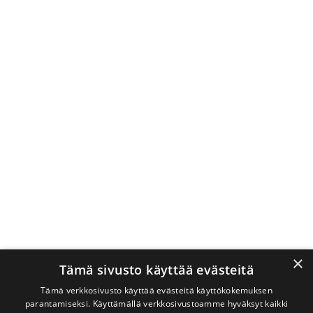
×
Tämä sivusto käyttää evästeitä
Tämä verkkosivusto käyttää evästeitä käyttökokemuksen
parantamiseksi. Käyttämällä verkkosivustoamme hyväksyt kaikki