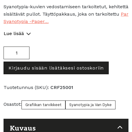
Syanotypia-kuvien vedostamiseen tarkoitetut, kehitettä
sisältävät pullot. Täyttöpakkaus, joka on tarkoitettu
Par
Syanotypia -Paper…
Lue lisää
Syanotypia
kehitteet
2x250ml
Kirjaudu sisään lisätäksesi ostoskoriin
määrä
Tuotetunnus (SKU):
CRF25001
Osastot:
Grafiikan tarvikkeet
Syanotypia ja Van Dyke
Kuvaus