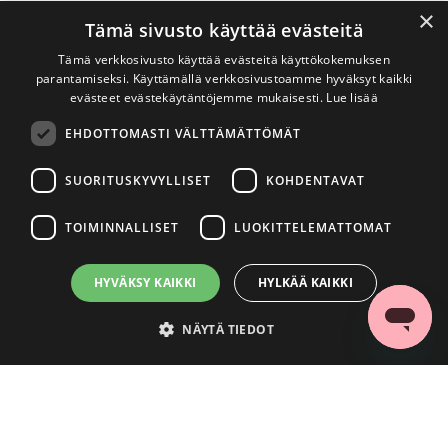
×
Tämä sivusto käyttää evästeitä
Tämä verkkosivusto käyttää evästeitä käyttökokemuksen
parantamiseksi. Käyttämällä verkkosivustoamme hyväksyt kaikki
evästeet evästekäytäntöjemme mukaisesti.
Lue lisää
EHDOTTOMASTI VÄLTTÄMÄTTÖMÄT
SUORITUSKYVYLLISET
KOHDENTAVAT
TOIMINNALLISET
LUOKITTELEMATTOMAT
HYVÄKSY KAIKKI
HYLKÄÄ KAIKKI
NÄYTÄ TIEDOT
Ehdottomasti välttämättömät
Suorituskyvylliset
Kohdentavat
Toiminnalliset
Luokittelemattomat