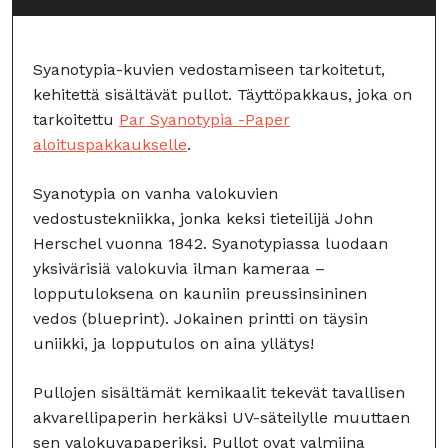
Syanotypia-kuvien vedostamiseen tarkoitetut,
kehitettä sisältävät pullot. Täyttöpakkaus, joka on
tarkoitettu
Par Syanotypia -Paper
aloituspakkaukselle
.
Syanotypia on vanha valokuvien
vedostustekniikka, jonka keksi tieteilijä John
Herschel vuonna 1842. Syanotypiassa luodaan
yksivärisiä valokuvia ilman kameraa –
lopputuloksena on kauniin preussinsininen
vedos (blueprint). Jokainen printti on täysin
uniikki, ja lopputulos on aina yllätys!
Pullojen sisältämät kemikaalit tekevät tavallisen
akvarellipaperin herkäksi UV-säteilylle muuttaen
sen valokuvapaperiksi. Pullot ovat valmiina