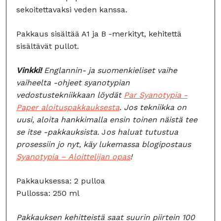
sekoitettavaksi veden kanssa.
Pakkaus sisältää A1 ja B -merkityt, kehitettä
sisältävät pullot.
Vinkki!
Englannin- ja suomenkieliset vaihe
vaiheelta -ohjeet syanotypian
vedostustekniikkaan löydät
Par Syanotypia -
Paper aloituspakkauksesta
. Jos tekniikka on
uusi, aloita hankkimalla ensin toinen näistä tee
se itse -pakkauksista.
J
os haluat tutustua
prosessiin jo nyt, käy lukemassa blogipostaus
Syanotypia – Aloittelijan opas
!
Pakkauksessa: 2 pulloa
Pullossa: 250 ml
Pakkauksen kehitteistä saat suurin piirtein 100