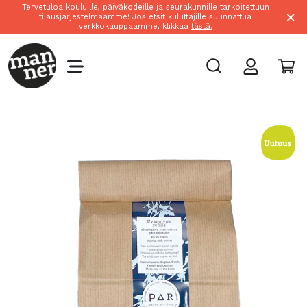
Tervetuloa kouluille, päiväkodeille ja seurakunnille tarkoitettuun
×
tilausjärjestelmäämme! Jos etsit kuluttajille suunnattua
verkkokauppaamme, klikkaa
tästä.