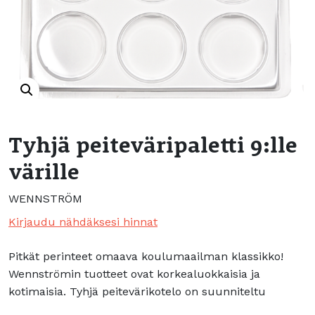
Tyhjä peiteväripaletti 9:lle
värille
WENNSTRÖM
Kirjaudu nähdäksesi hinnat
Pitkät perinteet omaava koulumaailman klassikko!
Wennströmin tuotteet ovat korkealuokkaisia ja
kotimaisia. Tyhjä peitevärikotelo on suunniteltu