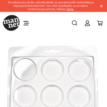
Tervetuloa kouluille, päiväkodeille ja seurakunnille tarkoitettuun
×
tilausjärjestelmäämme! Jos etsit kuluttajille suunnattua
verkkokauppaamme, klikkaa
tästä.