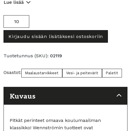
Lue lisää
Tyhjä
peiteväripaletti
9:lle
Kirjaudu sisään lisätäksesi ostoskoriin
värille
määrä
Tuotetunnus (SKU):
02119
Osastot:
Maalaustarvikkeet
Vesi- ja peitevärit
Paletit
Kuvaus
Pitkät perinteet omaava koulumaailman
klassikko! Wennströmin tuotteet ovat