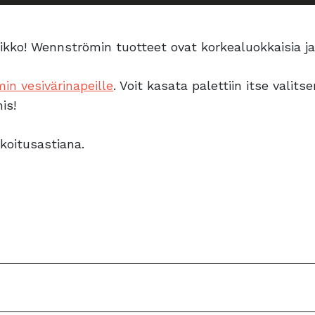
kko! Wennströmin tuotteet ovat korkealuokkaisia ja 
n vesivärinapeille
. Voit kasata palettiin itse valits
is!
koitusastiana.