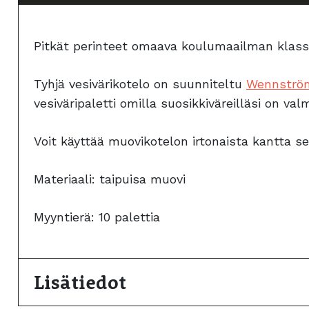
Pitkät perinteet omaava koulumaailman klassi
Tyhjä vesivärikotelo on suunniteltu
Wennströmi
vesiväripaletti omilla suosikkiväreilläsi on valm
Voit käyttää muovikotelon irtonaista kantta se
Materiaali: taipuisa muovi
Myyntierä: 10 palettia
Lisätiedot