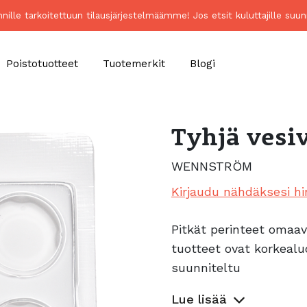
unnille tarkoitettuun tilausjärjestelmäämme! Jos etsit kuluttajille 
Poistotuotteet
Tuotemerkit
Blogi
Tyhjä vesivä
WENNSTRÖM
Kirjaudu nähdäksesi hi
Pitkät perinteet omaa
tuotteet ovat korkealuo
suunniteltu
Lue lisää