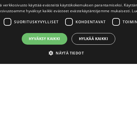
 verkkosivusto käyttää evästeitä käyttökokemuksen parantamiseksi. Käyttä
osivustoamme hyväksyt kaikki evästeet evästekäytäntöjemme mukaisesti.
Lu
SUORITUSKYVYLLISET
KOHDENTAVAT
TOIMI
HYVÄKSY KAIKKI
HYLKÄÄ KAIKKI
NÄYTÄ TIEDOT
välttämättömät
Suorituskyvylliset
Kohdentavat
Toiminnalliset
Luok
ton perustoiminnot, kuten käyttäjän kirjautumisen ja tilinhallinnan. Sivustoa ei void
lvelu
Usein kysyttyä
ättymisaika
Kuvaus
Miten aktivoin tunnukseni uudis
4 viikkoa 2
Eväste tallentaa tiedon siitä, onko käyttäjä sulkenut sivuston ylälaidan 
idetarvikkeet.fi
kauppaan?
päivää
uudelleen muualla kuin etusivulla. Eväste ei tallenna mitään henkilökoht
soveltuu vain käyttäjän preferenssien tallentamiseen eikä esim. seurant
Asiakaspalvelun aukioloajat
iedot
4 viikkoa 2
Cookie-Script.com-palvelu käyttää tätä evästettä vierailijaevästeiden 
päivää
Cookie-Script.com-evästebanneri toimii oikein.
Myyttekö tuotteita myös yksityis