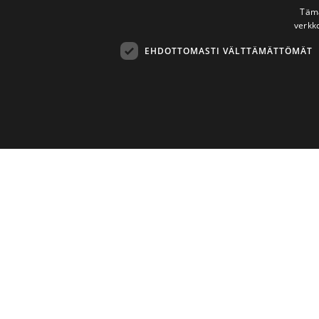
Tämä
verkk
EHDOTTOMASTI VÄLTTÄMÄTTÖMÄT
Ehdottomasti 
Ehdottomasti välttämättömät evästeet mahdollistavat verkkosivus
Asiakaspa
Palveluntarjoaja
/
Nimi
Pä
Verkkotunnus
075 325 8565
hasClosedTopTickerBanner
.mannertaidetarvikkeet.fi
info@mannerta
Muut yhteyst
CookieScriptConsent
CookieScript
Taidetarvikkeiden tilausjärjestelmä kouluille,
mannertaidetarvikkeet.fi