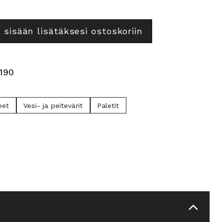
 sisään lisätäksesi ostoskoriin
190
eet
Vesi- ja peitevärit
Paletit