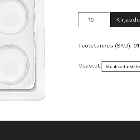
Tyhjä
Kirjaudu
vesiväripaletti
9:lle
värille
Tuotetunnus (SKU):
01
määrä
Osastot:
Maalaustarvikk