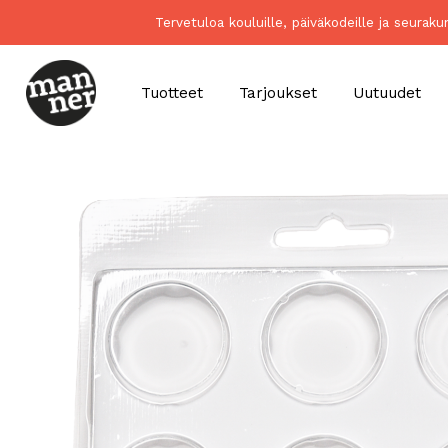
Tervetuloa kouluille, päiväkodeille ja seurak
Tuotteet
Tarjoukset
Uutuudet