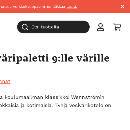
×
suunnattua verkkokauppaamme, klikkaa
tästä.
Etsi tuotteita
ripaletti 9:lle värille
nnat
va koulumaailman klassikko! Wennströmin
kkaisia ja kotimaisia. Tyhjä vesivärikotelo on