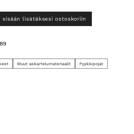
 sisään lisätäksesi ostoskoriin
89
keet
Muut askartelumateriaalit
Pyykkipojat