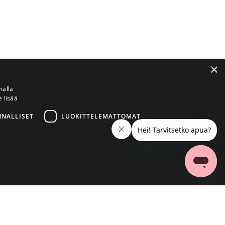
×
mällä
e lisää
NNALLISET
LUOKITTELEMATTOMAT
ittelemattomat