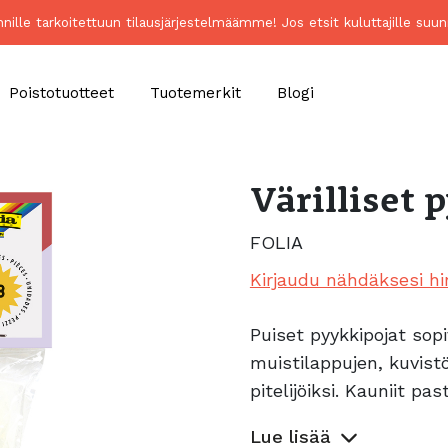
unnille tarkoitettuun tilausjärjestelmäämme! Jos etsit kuluttajille 
Poistotuotteet
Tuotemerkit
Blogi
Värilliset 
FOLIA
Kirjaudu nähdäksesi hi
Puiset pyykkipojat sopi
muistilappujen, kuvistö
pitelijöiksi. Kauniit pa
Lue lisää