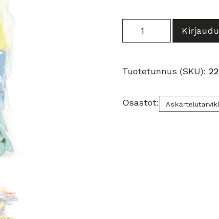
Värilliset
Kirjaudu
pyykkipojat
Pastel
määrä
Tuotetunnus (SKU):
22
Osastot:
Askartelutarvik