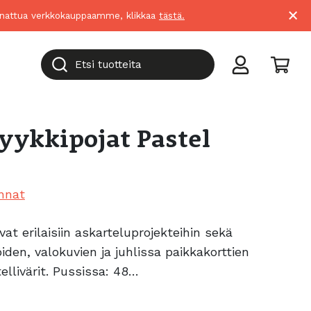
×
suunnattua verkkokauppaamme, klikkaa
tästä.
Etsi tuotteita
pyykkipojat Pastel
nnat
vat erilaisiin askarteluprojekteihin sekä
iden, valokuvien ja juhlissa paikkakorttien
stellivärit. Pussissa: 48…