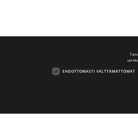
Tämä
verkk
EHDOTTOMASTI VÄLTTÄMÄTTÖMÄT
Ehdottomasti 