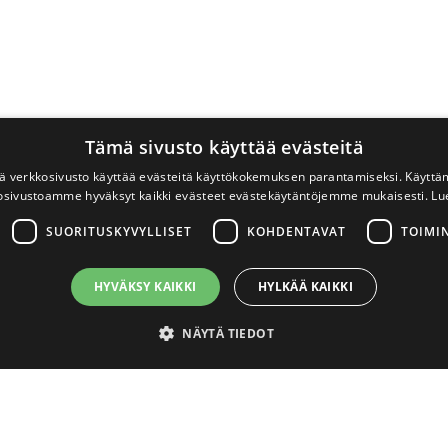
Tämä sivusto käyttää evästeitä
 verkkosivusto käyttää evästeitä käyttökokemuksen parantamiseksi. Käyttä
osivustoamme hyväksyt kaikki evästeet evästekäytäntöjemme mukaisesti.
Lu
SUORITUSKYVYLLISET
KOHDENTAVAT
TOIMI
HYVÄKSY KAIKKI
HYLKÄÄ KAIKKI
NÄYTÄ TIEDOT
välttämättömät
Suorituskyvylliset
Kohdentavat
Toiminnalliset
Luok