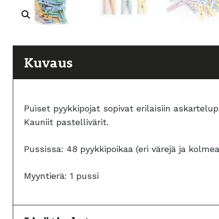
Kuvaus
Puiset pyykkipojat sopivat erilaisiin askartelup
Kauniit pastellivärit.
Pussissa: 48 pyykkipoikaa (eri värejä ja kolm
Myyntierä: 1 pussi