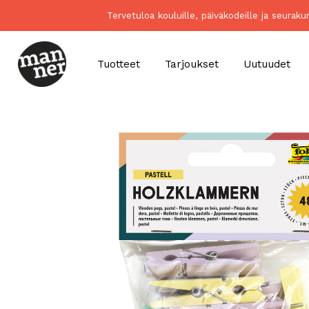
Tervetuloa kouluille, päiväkodeille ja seurak
Tuotteet
Tarjoukset
Uutuudet