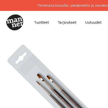
Tervetuloa kouluille, päiväkodeille ja seurak
Tuotteet
Tarjoukset
Uutuudet