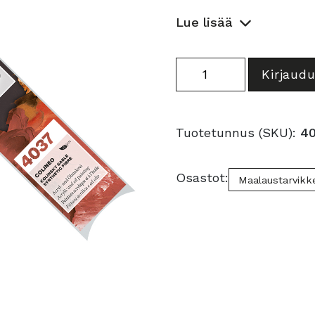
Lue lisää
Colineo
Kirjaudu
sivellinlajitelma
pitkävartiset
/3
Tuotetunnus (SKU):
4
määrä
Osastot:
Maalaustarvikk