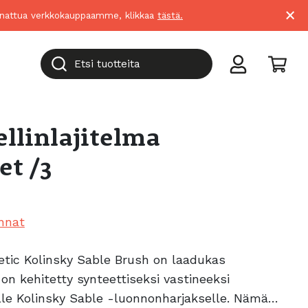
×
suunnattua verkkokauppaamme, klikkaa
tästä.
Etsi tuotteita
ellinlajitelma
et /3
nnat
etic Kolinsky Sable Brush on laadukas
a on kehitetty synteettiseksi vastineeksi
alle Kolinsky Sable -luonnonharjakselle. Nämä…