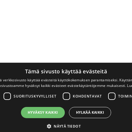
Tämä sivusto käyttää evästeitä
 verkkosivusto käyttää evästeitä käyttökokemuksen parantamiseksi. Käyttä
osivustoamme hyväksyt kaikki evästeet evästekäytäntöjemme mukaisesti.
Lu
SUORITUSKYVYLLISET
KOHDENTAVAT
TOIMI
HYVÄKSY KAIKKI
HYLKÄÄ KAIKKI
NÄYTÄ TIEDOT