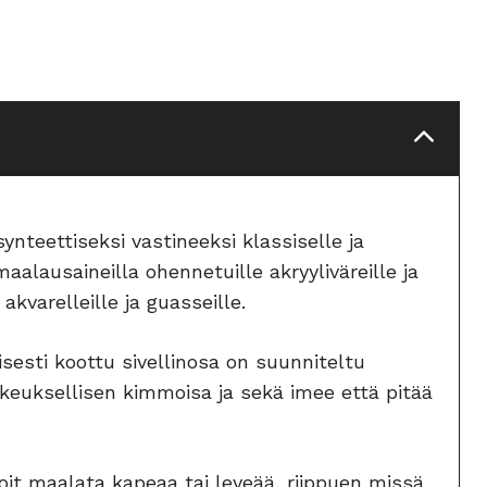
ynteettiseksi vastineeksi klassiselle ja
aalausaineilla ohennetuille akryyliväreille ja
kvarelleille ja guasseille.
lisesti koottu sivellinosa on suunniteltu
kkeuksellisen kimmoisa ja sekä imee että pitää
voit maalata kapeaa tai leveää, riippuen missä