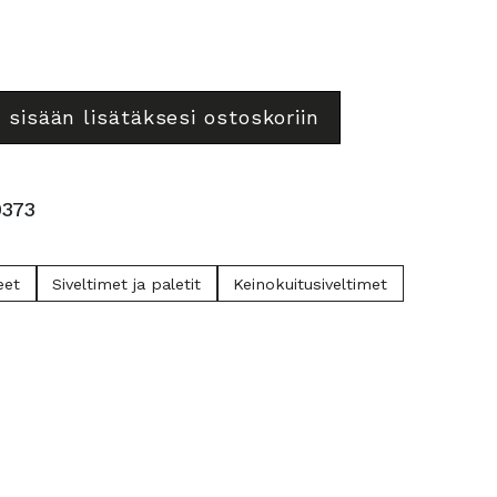
 sisään lisätäksesi ostoskoriin
0373
eet
Siveltimet ja paletit
Keinokuitusiveltimet