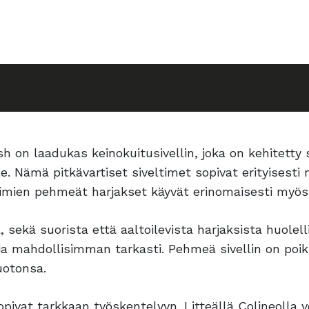
h on laadukas keinokuitusivellin, joka on kehitetty s
. Nämä pitkävartiset siveltimet sopivat erityisesti m
ltimien pehmeät harjakset käyvät erinomaisesti myös a
a, sekä suorista että aaltoilevista harjaksista huolel
ksia mahdollisimman tarkasti. Pehmeä sivellin on poi
uotonsa.
opivat tarkkaan työskentelyyn. Litteällä Colineolla 