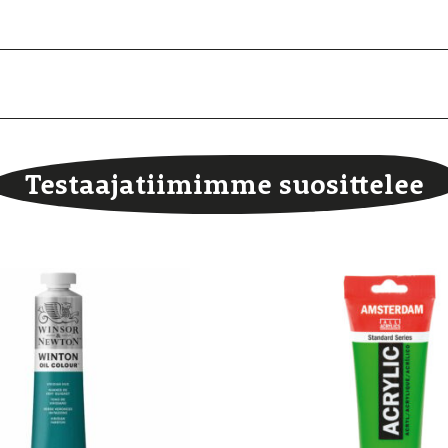
Testaajatiimimme suosittelee