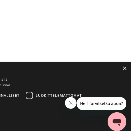
×
mällä
e lisää
NNALLISET
LUOKITTELEMATTOMAT