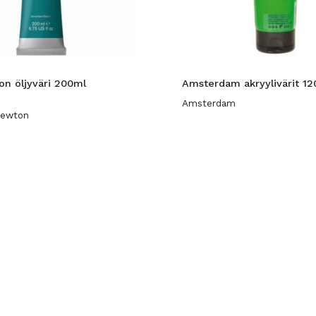
n öljyväri 200ml
Amsterdam akryylivärit 1
Amsterdam
Newton