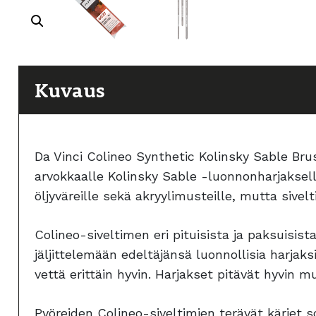
Kuvaus
Da Vinci Colineo Synthetic Kolinsky Sable Brus
arvokkaalle Kolinsky Sable -luonnonharjakselle
öljyväreille sekä akryylimusteille, mutta sive
Colineo-siveltimen eri pituisista ja paksuisist
jäljittelemään edeltäjänsä luonnollisia harja
vettä erittäin hyvin. Harjakset pitävät hyvin m
Pyöreiden Colineo-siveltimien terävät kärjet s