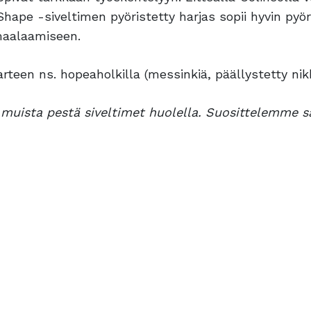
 Shape -siveltimen pyöristetty harjas sopii hyvin p
maalaamiseen.
varteen ns. hopeaholkilla (messinkiä, päällystetty nikk
ä, muista pestä siveltimet huolella. Suosittelemme 