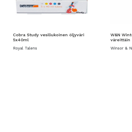
Cobra Study vesiliukoinen öljyväri
W&N Winto
5x40ml
väreittäin
Royal Talens
Winsor & 