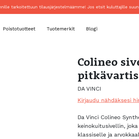
unnille tarkoitettuun tilausjärjestelmäämme! Jos etsit kuluttajille 
Poistotuotteet
Tuotemerkit
Blogi
Colineo siv
pitkävartis
DA VINCI
Kirjaudu nähdäksesi hi
Da Vinci Colineo Synth
keinokuitusivellin, jok
klassiselle ja arvokka